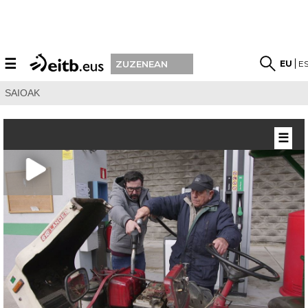
☰
EU
E
ZUZENEAN
SAIOAK
☰