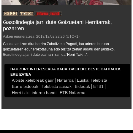
Gasolindegia jarri dute Goizuetan! Herritarrak,
pozarren
Azken eguneratzea:
2018/12/02
22:26
(UTC+1)
Goizuetan izan dira berriro Zuhaitz eta Pagadi, lau urteren buruan
goizuetarren egunerokotasuna edo bizitza zertan aldatu den jakiteko.
Gasolindegia jarri dute eta han izan da 'Herri Txiki...'.
HAU ZURE INTERESEKOA BADA, BALITEKE BESTE GAI HAUEK
ERE IZATEA
Albiste xelebreak gaur
Nafarroa
Euskal Telebista
Barre bideoak
Telebista saioak
Bideoak
ETB1
Herri txiki, infernu handi
ETB Nafarroa