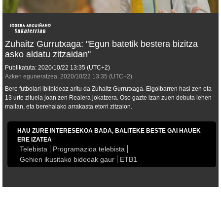
Zuhaitz Gurrutxaga: ''Egun batetik bestera bizitza
asko aldatu zitzaidan''
Publikatuta:
2020/10/22
13:35
(UTC+2)
Azken eguneratzea:
2020/10/22
13:35
(UTC+2)
Bere futbolari ibilbideaz aritu da Zuhaitz Gurrutxaga. Elgoibarren hasi zen eta
13 urte zituela joan zen Realera jokatzera. Oso gazte izan zuen debuta lehen
mailan, eta berehalako arrakasta etorri zitzaion.
HAU ZURE INTERESEKOA BADA, BALITEKE BESTE GAI HAUEK
ERE IZATEA
Telebista
Programazioa telebista
Gehien ikusitako bideoak gaur
ETB1