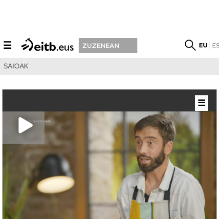
☰
EU
E
ZUZENEAN
SAIOAK
☰