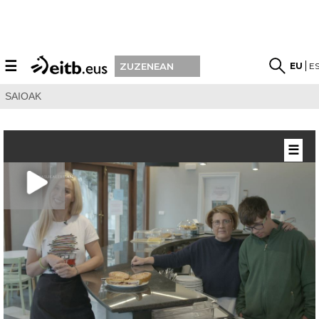
☰
EU
E
ZUZENEAN
SAIOAK
☰