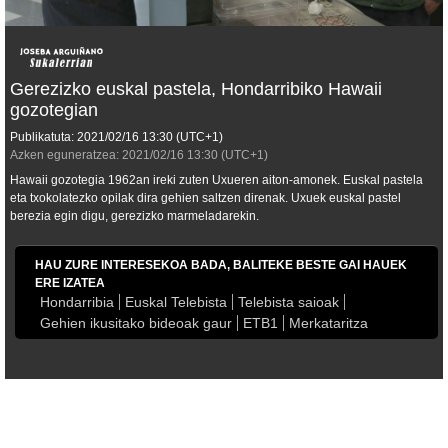
Gerezizko euskal pastela, Hondarribiko Hawaii
gozotegian
Publikatuta:
2021/02/16
13:30
(UTC+1)
Azken eguneratzea:
2021/02/16
13:30
(UTC+1)
Hawaii gozotegia 1962an ireki zuten Uxueren aiton-amonek. Euskal pastela
eta txokolatezko opilak dira gehien saltzen direnak. Uxuek euskal pastel
berezia egin digu, gerezizko marmeladarekin.
HAU ZURE INTERESEKOA BADA, BALITEKE BESTE GAI HAUEK
ERE IZATEA
Hondarribia
Euskal Telebista
Telebista saioak
Gehien ikusitako bideoak gaur
ETB1
Merkataritza