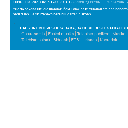
Publikatuta:
2021/04/15
14:00
(UTC+2)
Azken eguneratzea:
2021/05/06
1
Arrasto sakona utzi dio Irlandak Iñaki Palacios txistulariari eta hori naba
berri duen 'Baltik' izeneko bere hirugarren diskoan.
HAU ZURE INTERESEKOA BADA, BALITEKE BESTE GAI HAUEK 
Gastronomia
Euskal musika
Telebista publikoa
Musika
Telebista saioak
Bideoak
ETB1
Irlanda
Kantariak