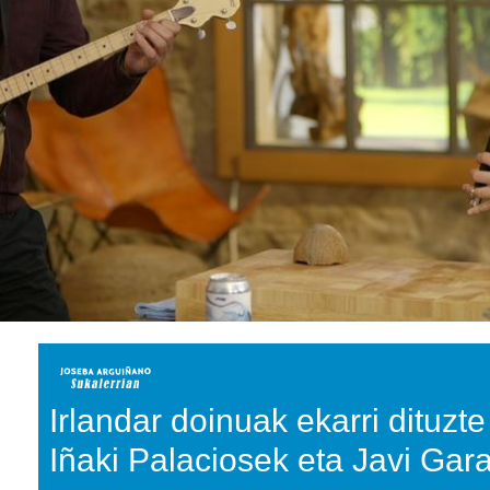
Irlandar doinuak ekarri dituzt
Iñaki Palaciosek eta Javi Gara