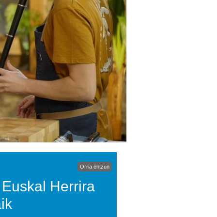
Orria entzun
e Euskal Herrira
ik