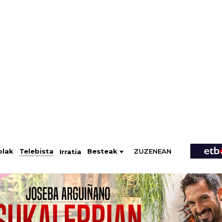
ZUZENEAN
Telebista
Besteak
olak
Irratia