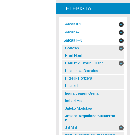
TELEBISTA
Saioak 0-9
Saioak A-E
Saioak F-K
Go!azen
Harri Herri
Herri txiki, Infernu Handi
Historias a Bocados
Hitzetik Hortzera
Hitzokei
Iparraldearen Orena
Irabazi Arte
Jateko Modukoa
Joseba Arguiñano Sukalerria
n
Jai Alai