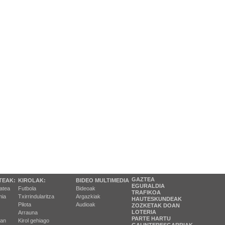
GAZTEA
TEAK:
KIROLAK:
BIDEO MULTIMEDIA
EGURALDIA
tatea
Futbola
Bideoak
TRAFIKOA
ia
Txirrindularitza
Argazkiak
HAUTESKUNDEAK
Pilota
Audioak
ZOZKETAK DOAN
LOTERIA
Arrauna
PARTE HARTU
ran
Kirol gehiago