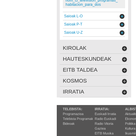
nom_cl_television_programas_
habitacion_para_dos
Saioak L-O
Saioak P-T
Saioak U-Z
KIROLAK
HAUTESKUNDEAK
EITB TALDEA
KOSMOS
IRRATIA
TELEBISTA:
IRRATIA:
ALBIS
Programazioa
Euskadi Irratia
Aktuali
Telebista Programak
Radio Euskadi
Ekonom
Bideoak
Radio Vitoria
Politika
Gaztea
Kultura
EITB Musika
Ikusmi