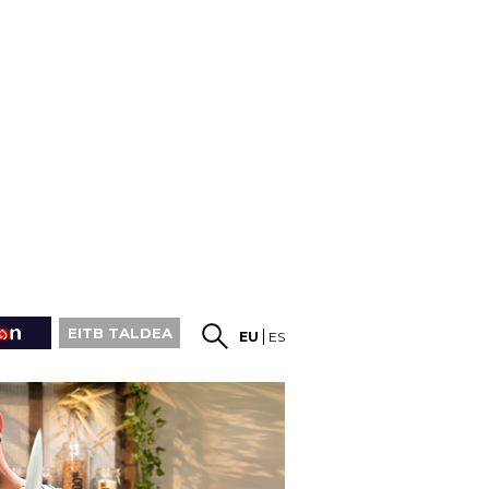
EITB TALDEA
EU
ES