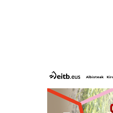
Albisteak
Kir