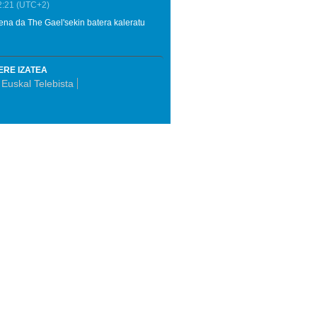
2:21
(UTC+2)
rmena da The Gael'sekin batera kaleratu
ERE IZATEA
Euskal Telebista