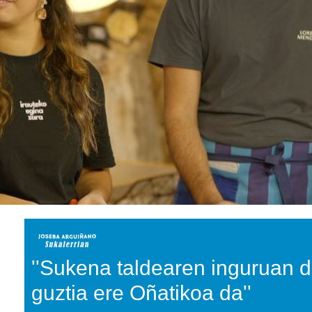
''Sukena taldearen inguruan 
guztia ere Oñatikoa da''