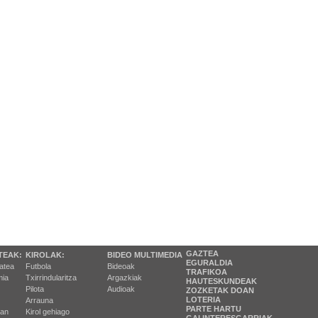
GAZTEA
TEAK:
KIROLAK:
BIDEO MULTIMEDIA
EGURALDIA
tatea
Futbola
Bideoak
TRAFIKOA
ia
Txirrindularitza
Argazkiak
HAUTESKUNDEAK
Pilota
Audioak
ZOZKETAK DOAN
LOTERIA
Arrauna
PARTE HARTU
ran
Kirol gehiago