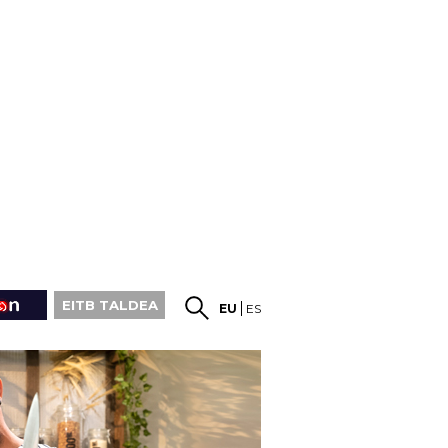
EITB TALDEA
EU
ES