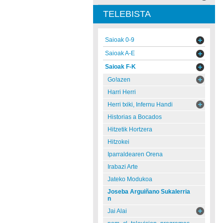
TELEBISTA
Saioak 0-9
Saioak A-E
Saioak F-K
Go!azen
Harri Herri
Herri txiki, Infernu Handi
Historias a Bocados
Hitzetik Hortzera
Hitzokei
Iparraldearen Orena
Irabazi Arte
Jateko Modukoa
Joseba Arguiñano Sukalerria
n
Jai Alai