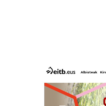
Albisteak
Kir