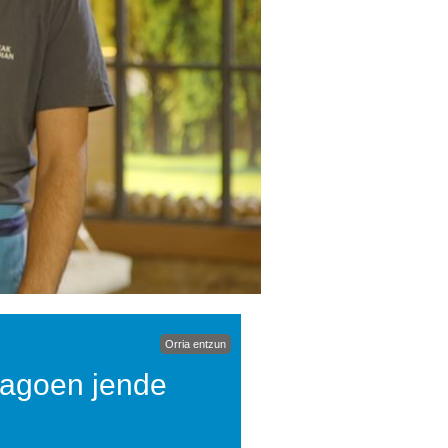
Orria entzun
dagoen jende