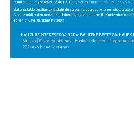
Publikatuta:
2025/02/25
13:40
(UTC+1)
Azken eguneratzea:
2025/02/25
1
Sukena talde oñatiarrak bistatu du saioa. Taldeak bere lehen diskoa atera et
Atsedenaldi baten ondoren udaberri betea dute aurretik. Kontzertuetan eu
egiten dituzte, euskara hutsean.
HAU ZURE INTERESEKOA BADA, BALITEKE BESTE GAI HAUEK 
Musika
Gizartea bideoak
Euskal Telebista
Programazioa
2024eko bideo ikusienak