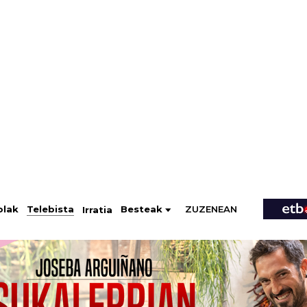
ZUZENEAN
Telebista
Besteak
olak
Irratia