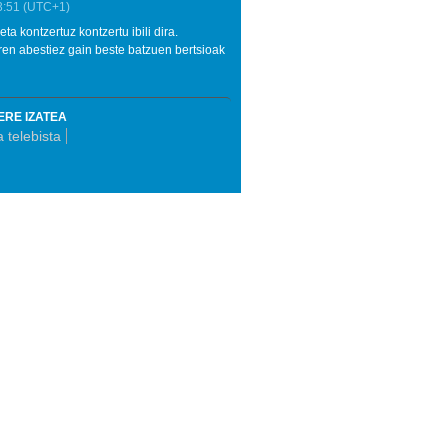
3:51
(UTC+1)
a kontzertuz kontzertu ibili dira.
ren abestiez gain beste batzuen bertsioak
ERE IZATEA
 telebista