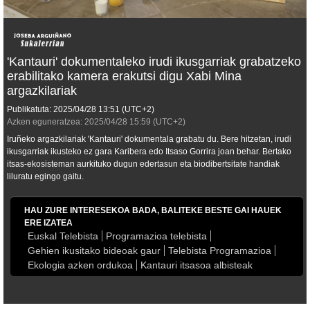
'Kantauri' dokumentaleko irudi ikusgarriak grabatzeko
erabilitako kamera erakutsi digu Xabi Mina
argazkilariak
Publikatuta:
2025/04/28
13:51
(UTC+2)
Azken eguneratzea:
2025/04/28
15:59
(UTC+2)
Iruñeko argazkilariak 'Kantauri' dokumentala grabatu du. Bere hitzetan, irudi
ikusgarriak ikusteko ez gara Karibera edo Itsaso Gorrira joan behar. Bertako
itsas-ekosisteman aurkituko dugun edertasun eta biodibertsitate handiak
liluratu egingo gaitu.
HAU ZURE INTERESEKOA BADA, BALITEKE BESTE GAI HAUEK
ERE IZATEA
Euskal Telebista
Programazioa telebista
Gehien ikusitako bideoak gaur
Telebista Programazioa
Ekologia azken ordukoa
Kantauri itsasoa albisteak