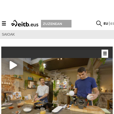
☰
EU
E
ZUZENEAN
SAIOAK
☰