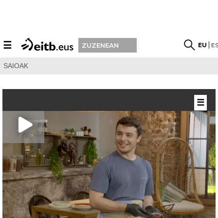
☰
EU
E
ZUZENEAN
SAIOAK
☰