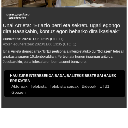
Unai Arrieta: ''Erlazio berri eta sekretu ugari egongo
dira Basakabin, kontuz egon beharko dira ikasleak''
Publikatuta:
2023/11/06
13:35
(UTC+1)
Azken eguneratzea:
2023/11/06
13:35
(UTC+1)
Unai Arrieta donostiarrak '
Urtzi
' pertsonaia interpretatuko du "
Go!azen
" telesail
arrakastatsuaren 10.denboraldian. Pertsonaia honen inguruan aritu da
Josebarekin, baita telesailaren berritasunei buruz ere.
HAU ZURE INTERESEKOA BADA, BALITEKE BESTE GAI HAUEK
ERE IZATEA
Aktoreak
Telebista
Telebista saioak
Bideoak
ETB1
Goazen