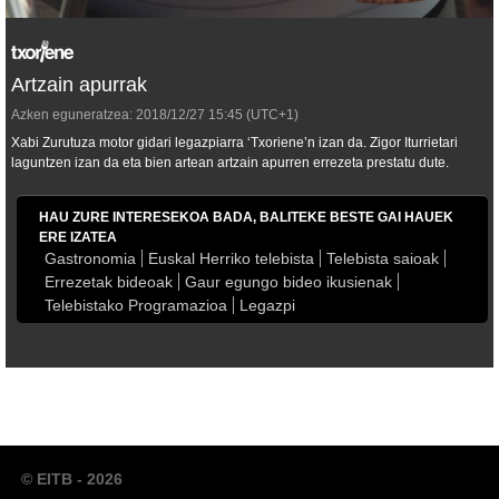
Artzain apurrak
Azken eguneratzea:
2018/12/27
15:45
(UTC+1)
Xabi Zurutuza motor gidari legazpiarra ‘Txoriene’n izan da. Zigor Iturrietari
laguntzen izan da eta bien artean artzain apurren errezeta prestatu dute.
HAU ZURE INTERESEKOA BADA, BALITEKE BESTE GAI HAUEK
ERE IZATEA
Gastronomia
Euskal Herriko telebista
Telebista saioak
Errezetak bideoak
Gaur egungo bideo ikusienak
Telebistako Programazioa
Legazpi
© EITB - 2026