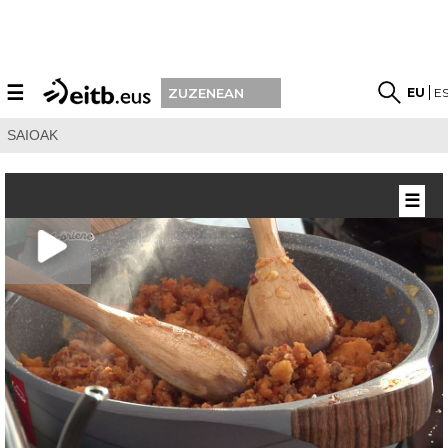
☰
EU
E
ZUZENEAN
SAIOAK
☰