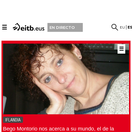
☰
EU
E
EN DIRECTO
☰
IFLANDIA
Bego Montorio nos acerca a su mundo, el de la