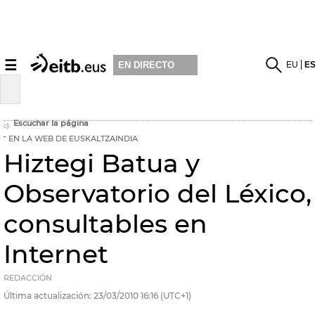
☰
EU
E
EN DIRECTO
Escuchar la página
EN LA WEB DE EUSKALTZAINDIA
Hiztegi Batua y
Observatorio del Léxico,
consultables en
Internet
REDACCIÓN
Última actualización:
23/03/2010
16:16
(UTC+1)