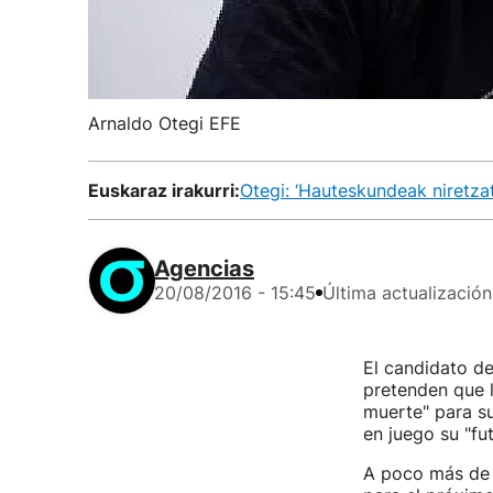
Arnaldo Otegi EFE
Euskaraz irakurri:
Otegi: ‘Hauteskundeak niretzat 
Agencias
20/08/2016 - 15:45
Última actualización
El candidato de
pretenden que l
muerte" para su
en juego su "fut
A poco más de 