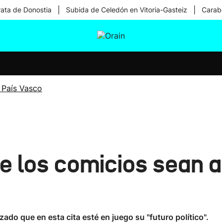
|
|
rata de Donostia
Subida de Celedón en Vitoria-Gasteiz
Carabe
tura
Ikusmiran
Egural
Salud
Tecnología
 País Vasco
ue los comicios sean 
zado que en esta cita esté en juego su "futuro político".