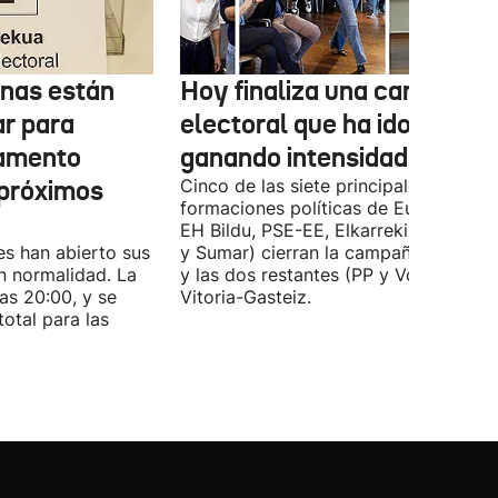
onas están
Hoy finaliza una campaña
ar para
electoral que ha ido
lamento
ganando intensidad
 próximos
Cinco de las siete principales
formaciones políticas de Euskadi (PN
EH Bildu, PSE-EE, Elkarrekin Podemo
es han abierto sus
y Sumar) cierran la campaña en Bilba
n normalidad. La
y las dos restantes (PP y Vox) en
las 20:00, y se
Vitoria-Gasteiz.
total para las