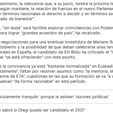
simismo, la relevancia que, a su juicio, tendrá la próxima l
según mantiene, la relación de fuerzas en el nuevo Parlame
n términos nacionales al derecho a decidir y en términos so
tado de bienestar".
 "sin duda" será factible explorar coincidencias con Pode
ara lograr "grandes acuerdos de país", ha recalcado.
s negociaciones para una eventual investidura de Mariano 
Gobierno y la posibilidad de que deban celebrarse unas ter
rales en España, el candidato de EH Bildu ha criticado el 
e "se está ofreciendo" con este asunto.
e la convivencia ya está "bastante normalizada" en Euskad
almente", faltan por resolver asuntos como "la memoria, e
arme de ETA", cuestiones en las que su formación se va "
uelvan "de forma razonable" en este período.
olutamente tranquilo' porque le asisten 'razones jurídicas'
 sabrá si Otegi puede ser candidato el 25S?