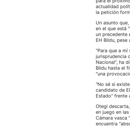
para el próximo
actualidad polí
la petición for
Un asunto que, 
en el que está 
un precedente e
EH Bildu, pese a
"Para que a mí 
jurisprudencia 
Nacional", ha 
Bildu hasta el 
"una provocació
"No sé si exist
candidato de EH
Estado" frente 
Otegi descarta,
en juego en las
Cámara vasca "
encuentra "abs