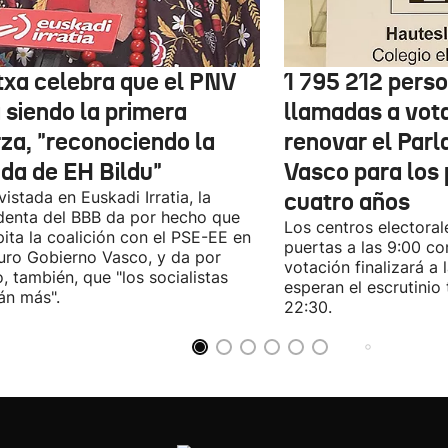
txa celebra que el PNV
1 795 212 pers
 siendo la primera
llamadas a vot
rza, "reconociendo la
renovar el Par
ida de EH Bildu"
Vasco para los
vistada en Euskadi Irratia, la
cuatro años
denta del BBB da por hecho que
Los centros electoral
pita la coalición con el PSE-EE en
puertas a las 9:00 co
turo Gobierno Vasco, y da por
votación finalizará a 
, también, que "los socialistas
esperan el escrutinio 
án más".
22:30.