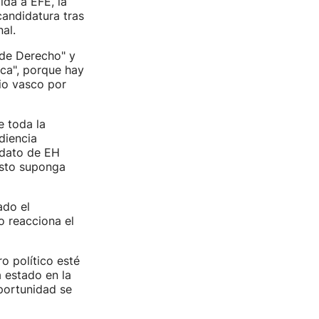
ida a EFE, la
candidatura tras
al.
 de Derecho" y
ica", porque hay
io vasco por
e toda la
diencia
idato de EH
 esto suponga
ado el
o reacciona el
o político esté
 estado en la
portunidad se