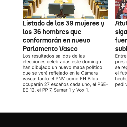
Listado de las 39 mujeres y
Atu
los 36 hombres que
siga
conformarán en nuevo
fue
Parlamento Vasco
sub
Los resultados salidos de las
Entre
elecciones celebradas este domingo
presi
han dibujado un nuevo mapa político
se re
que se verá reflejado en la Cámara
el fu
vasca: tanto el PNV como EH Bildu
hecho
ocuparán 27 escaños cada uno, el PSE-
pedir
EE 12, el PP 7, Sumar 1 y Vox 1.