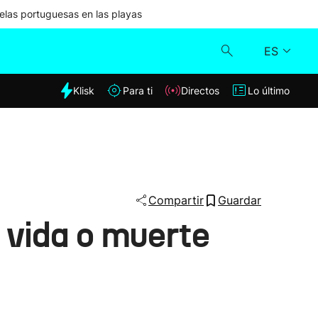
las portuguesas en las playas
ES
dia
Klisk
Para ti
Directos
Lo último
Klisk
Directos
Para ti
Compartir
Guardar
a vida o muerte
Lo último