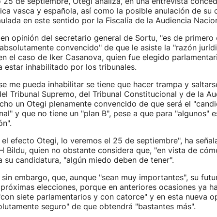
 25 de septiembre, Otegi analiza, en una entrevista conced
tica vasca y española, así como la posible anulación de su 
mulada en este sentido por la Fiscalía de la Audiencia Nacion
en opinión del secretario general de Sortu, "es de primero
"absolutamente convencido" de que le asiste la "razón juríd
n el caso de Iker Casanova, quien fue elegido parlamentar
 estar inhabilitado por los tribunales.
se me pueda inhabilitar se tiene que hacer trampa y saltars
del Tribunal Supremo, del Tribunal Constitucional y de la Au
dicho un Otegi plenamente convencido de que será el "cand
final" y que no tiene un "plan B", pese a que para "algunos"
n".
e el efecto Otegi, lo veremos el 25 de septiembre", ha señal
 Bildu, quien no obstante considera que, "en vista de cóm
a su candidatura, "algún miedo deben de tener".
 sin embargo, que, aunque "sean muy importantes", su futur
 próximas elecciones, porque en anteriores ocasiones ya ha
con siete parlamentarios y con catorce" y en esta nueva o
olutamente seguro" de que obtendrá "bastantes más".