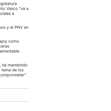
egislatura
nto Vasco "va a
ciales a
mos y el PNV en
Rajoy como
ceras
"lamentable
i, ha mantenido
l tema de los
a comprometer"