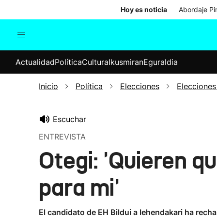
Hoy es noticia
Abordaje Pi
Actualidad
Política
Cul
Actualidad
Política
Cultura
Ikusmiran
Eguraldia
Sociedad
Elecciones
Economía
Inicio
Política
Elecciones
Elecciones
Internacional
Escuchar
ENTREVISTA
Otegi: 'Quieren q
para mi'
El candidato de EH Bildui a lehendakari ha recha