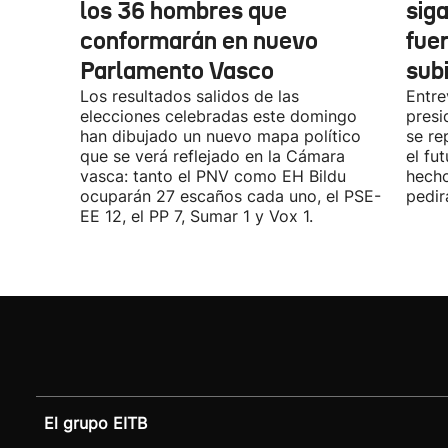
los 36 hombres que
siga
conformarán en nuevo
fue
Parlamento Vasco
sub
Los resultados salidos de las
Entre
elecciones celebradas este domingo
presi
han dibujado un nuevo mapa político
se re
que se verá reflejado en la Cámara
el fu
vasca: tanto el PNV como EH Bildu
hecho
ocuparán 27 escaños cada uno, el PSE-
pedir
EE 12, el PP 7, Sumar 1 y Vox 1.
El grupo EITB