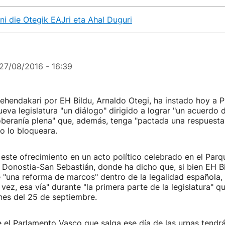
ni die Otegik EAJri eta Ahal Duguri
27/08/2016 - 16:39
lehendakari por EH Bildu, Arnaldo Otegi, ha instado hoy 
nueva legislatura "un diálogo" dirigido a lograr "un acuerdo 
oberanía plena" que, además, tenga "pactada una respuesta
o lo bloqueara.
este ofrecimiento en un acto político celebrado en el Par
Donostia-San Sebastián, donde ha dicho que, si bien EH Bi
 "una reforma de marcos" dentro de la legalidad española, 
a vez, esa vía" durante "la primera parte de la legislatura" 
ones del 25 de septiembre.
 el Parlamento Vasco que salga ese día de las urnas tendr