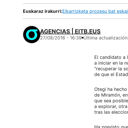
Euskaraz irakurri:
Elkarrizketa prozesu bat eskai
AGENCIAS | EITB.EUS
27/08/2016 - 16:39
Última actualización
El candidato a 
a iniciar en la 
"recuperar la s
de que el Estad
Otegi ha hecho 
de Miramón, en 
que sea posible
a explorar, otr
tras las elecci
Ha previsto que