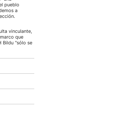
el pueblo
odemos a
ección.
lta vinculante,
l marco que
 Bildu "sólo se