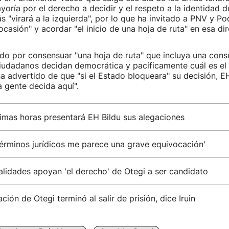
ría por el derecho a decidir y el respeto a la identidad d
 "virará a la izquierda", por lo que ha invitado a PNV y P
ocasión" y acordar "el inicio de una hoja de ruta" en esa dir
o por consensuar "una hoja de ruta" que incluya una consu
ciudadanos decidan democrática y pacíficamente cuál es e
ha advertido de que "si el Estado bloqueara" su decisión, EH
a gente decida aquí".
imas horas presentará EH Bildu sus alegaciones
términos jurídicos me parece una grave equivocación'
lidades apoyan 'el derecho' de Otegi a ser candidato
ación de Otegi terminó al salir de prisión, dice Iruin