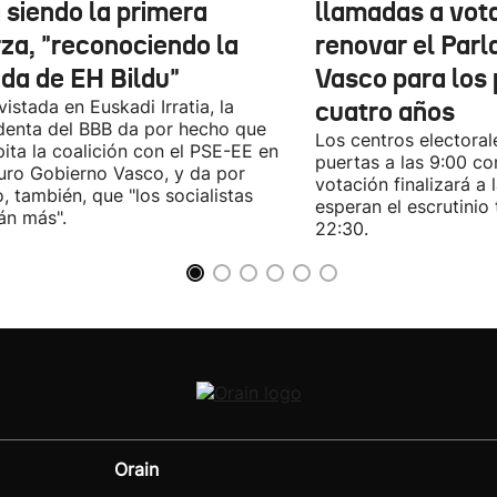
 siendo la primera
llamadas a vot
rza, "reconociendo la
renovar el Par
ida de EH Bildu"
Vasco para los
vistada en Euskadi Irratia, la
cuatro años
denta del BBB da por hecho que
Los centros electoral
pita la coalición con el PSE-EE en
puertas a las 9:00 co
turo Gobierno Vasco, y da por
votación finalizará a 
, también, que "los socialistas
esperan el escrutinio 
án más".
22:30.
Orain