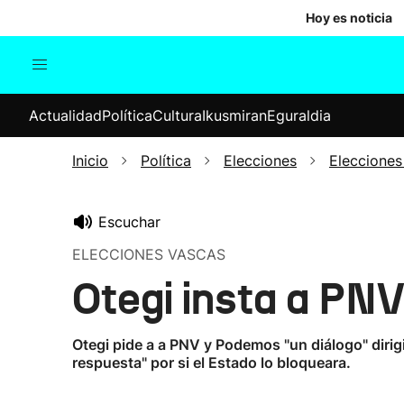
Hoy es noticia
Actualidad
Política
Cul
Actualidad
Política
Cultura
Ikusmiran
Eguraldia
Sociedad
Elecciones
Economía
Inicio
Política
Elecciones
Elecciones
Internacional
Escuchar
ELECCIONES VASCAS
Otegi insta a PNV
Otegi pide a a PNV y Podemos "un diálogo" dirig
respuesta" por si el Estado lo bloqueara.