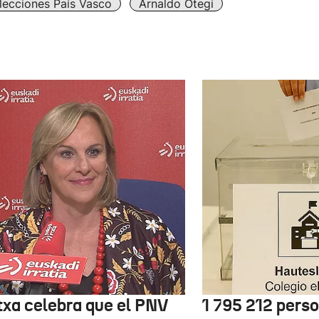
lecciones País Vasco
Arnaldo Otegi
txa celebra que el PNV
1 795 212 pers