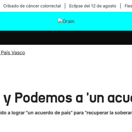
|
|
Cribado de cáncer colorrectal
Eclipse del 12 de agosto
Fie
tura
Ikusmiran
Egural
Salud
Tecnología
 País Vasco
 y Podemos a 'un acu
ido a lograr "un acuerdo de país" para "recuperar la sober