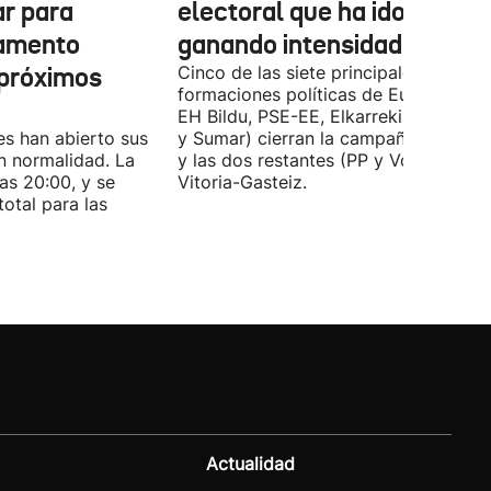
ar para
electoral que ha ido
lamento
ganando intensidad
 próximos
Cinco de las siete principales
formaciones políticas de Euskadi (PN
EH Bildu, PSE-EE, Elkarrekin Podemo
es han abierto sus
y Sumar) cierran la campaña en Bilba
n normalidad. La
y las dos restantes (PP y Vox) en
las 20:00, y se
Vitoria-Gasteiz.
total para las
Actualidad