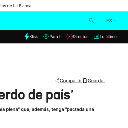
stas de La Blanca
ES
dia
Klisk
Para ti
Directos
Lo último
Klisk
Directos
Para ti
Compartir
Guardar
erdo de país'
Lo último
anía plena" que, además, tenga "pactada una