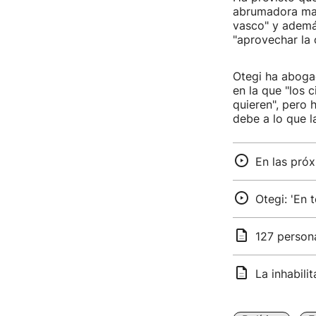
abrumadora mayo
vasco" y además
"aprovechar la 
Otegi ha abogad
en la que "los 
quieren", pero 
debe a lo que l
En las próx
Otegi: 'En 
127 persona
La inhabilit