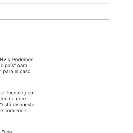
a PNV y Podemos
de país" para
" para el caso
que Tecnológico
ldu no cree
"está dispuesta
que comience
á "una