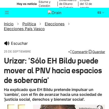
Edurne y
|
|
Hoy es noticia
de Elkano
del 12 de
Celedón
en Getaria
agosto
Txiki
ES
Inicio
Política
Elecciones
Actualidad
Buscador
Elecciones País Vasco
Política
Escuchar
Cultura
25 DE SEPTIEMBRE
Compartir
Guardar
Urizar: 'Sólo EH Bildu puede
Ikusmiran
mover al PNV hacia espacios
Eguraldia
de soberanía'
Ha explicado que EH Bildu pretende impulsar un
'cambio', con el fin de avanzar hacia una sociedad de
'justicia social, derechos y bienestar social'.