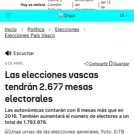
del 12
|
|
Hoy es noticia
Celedón
del
de
Txiki, en
desembarco
agosto
directo
de Elkano
ES
Inicio
Política
Elecciones
Actualidad
Buscador
Elecciones País Vasco
Política
Escuchar
Cultura
5 DE ABRIL
Compartir
Guardar
Las elecciones vascas
Ikusmiran
tendrán 2.677 mesas
Eguraldia
electorales
Las autonómicas contarán con 8 mesas más que en
2016. También aumentará el número de electores a un
total de 1.793.878.