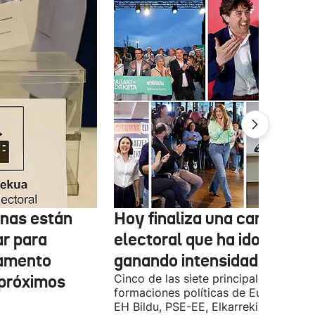
onas están
Hoy finaliza una campaña
ar para
electoral que ha ido
lamento
ganando intensidad
 próximos
Cinco de las siete principales
formaciones políticas de Euskadi (PN
EH Bildu, PSE-EE, Elkarrekin Podemo