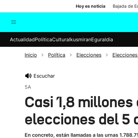
Hoy es noticia
Bajada de Ed
Actualidad
Política
Cul
Actualidad
Política
Cultura
Ikusmiran
Eguraldia
Sociedad
Elecciones
Economía
Inicio
Política
Elecciones
Elecciones
Internacional
Escuchar
5A
Casi 1,8 millones
elecciones del 5 d
En concreto, están llamadas a las urnas 1.788.7