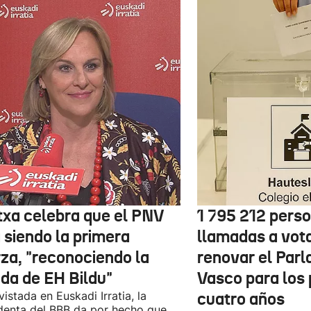
txa celebra que el PNV
1 795 212 pers
 siendo la primera
llamadas a vot
rza, "reconociendo la
renovar el Par
ida de EH Bildu"
Vasco para los
vistada en Euskadi Irratia, la
cuatro años
denta del BBB da por hecho que