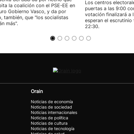
Los centros electoral
pita la coalición con el PSE-EE en
puertas a las 9:00 co
turo Gobierno Vasco, y da por
votación finalizará a 
, también, que "los socialistas
esperan el escrutinio 
án más".
22:30.
Orain
Noticias de economía
Noticias de sociedad
Noticias internacionales
Noticias de política
Noticias de cultura
Noticias de tecnología
Noticias de salud