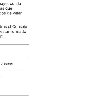
mayo, con la
nas que
dos de velar
tras el Consejo
 estar formado
il.
s vascas
o