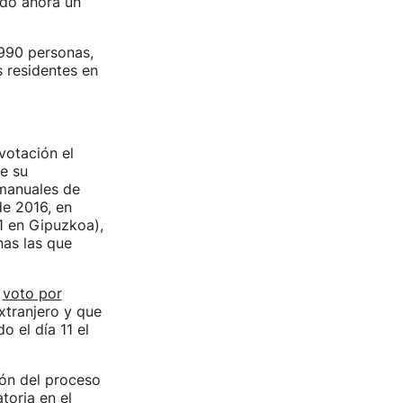
ado ahora un
.990 personas,
 residentes en
votación el
de su
 manuales de
e 2016, en
1 en Gipuzkoa),
nas las que
l
voto por
xtranjero y que
 el día 11 el
ón del proceso
toria en el