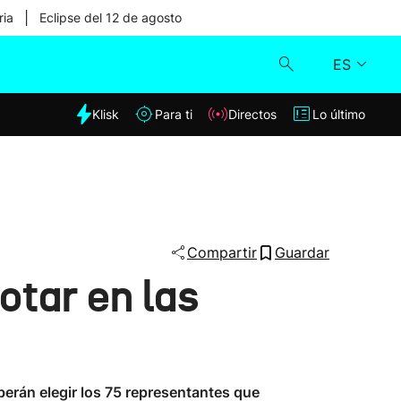
|
ria
Eclipse del 12 de agosto
ES
dia
Klisk
Para ti
Directos
Lo último
Klisk
Directos
Para ti
Compartir
Guardar
otar en las
Lo último
berán elegir los 75 representantes que