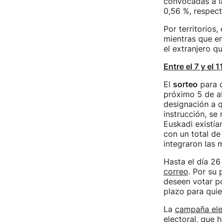
convocadas a la
0,56 %, respect
Por territorios,
mientras que e
el extranjero q
Entre el 7 y el
El
sorteo
para d
próximo 5 de ab
designación a q
instrucción, se 
Euskadi existía
con un total de
integraron las 
Hasta el día 26
correo
. Por su
deseen votar po
plazo para quien
La
campaña ele
electoral, que 