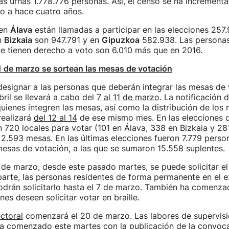
s urnas 1.778.776 personas. Así, el censo se ha increment
o a hace cuatro años.
 en
Álava
están llamadas a participar en las elecciones 257
n
Bizkaia
son 947.791 y en
Gipuzkoa
582.938. Las personas
ue tienen derecho a voto son 6.010 más que en 2016.
 11 de marzo se sortean las mesas de votación
esignar a las personas que deberán integrar las mesas de 
ril se llevará a cabo del
7 al 11 de marzo
. La notificación 
uienes integren las mesas, así como la distribución de los
realizará
del 12 al 14
de ese mismo mes. En las elecciones d
n 720 locales para votar (101 en Álava, 338 en Bizkaia y 28
 2.593 mesas. En las últimas elecciones fueron 7.779 perso
mesas de votación, a las que se sumaron 15.558 suplentes.
 de marzo, desde este pasado martes, se puede solicitar e
 parte, las personas residentes de forma permanente en el e
drán solicitarlo hasta el 7 de marzo. También ha comenzado
es deseen solicitar votar en braille.
ctoral
comenzará el 20 de marzo. Las labores de supervisi
ha comenzado este martes con la publicación de la convoca