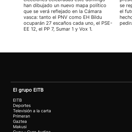
han dibujado un nuevo mapa político
se re
que se verá reflejado en la Cámara
el fu
vasca: tanto el PNV como EH Bildu
hecho
ocuparán 27 escaños cada uno, el PSE-
pedir
EE 12, el PP 7, Sumar 1 y Vox 1.
El grupo EITB
EITB
Deportes
Televisión a la carta
Primeran
Gaztea
Makusi
Guau - Gure Audioa