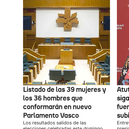
Listado de las 39 mujeres y
Atu
los 36 hombres que
siga
conformarán en nuevo
fue
Parlamento Vasco
sub
Los resultados salidos de las
Entre
elecciones celebradas este domingo
presi