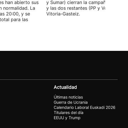
es han abierto sus
y Sumar) cierran la campaña en Bilba
n normalidad. La
y las dos restantes (PP y Vox) en
las 20:00, y se
Vitoria-Gasteiz.
total para las
Actualidad
Últimas noticias
Guerra de Ucrania
Calendario Laboral Euskadi 2026
Titulares del día
EEUU y Trump