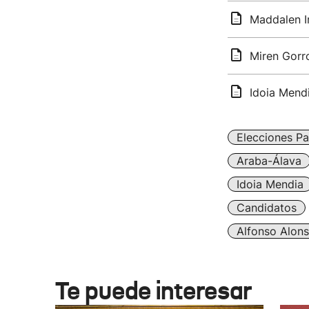
Maddalen Ir
Miren Gorro
Idoia Mend
Elecciones Pa
Araba-Álava
Idoia Mendia
Candidatos
Alfonso Alon
Te puede interesar