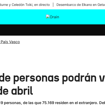
|
urne y Celedón Txiki, en directo
Desembarco de Elkano en Geta
tura
Ikusmiran
Egural
Salud
Tecnología
 País Vasco
 de personas podrán v
e abril
19 personas, de las que 75.169 residen en el extranjero. De