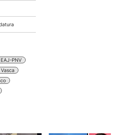
datura
EAJ-PNV
 Vasca
sco