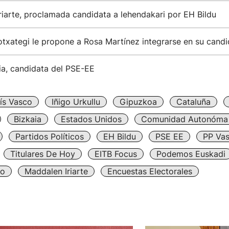
iarte, proclamada candidata a lehendakari por EH Bildu
txategi le propone a Rosa Martínez integrarse en su candi
ia, candidata del PSE-EE
ís Vasco
Iñigo Urkullu
Gipuzkoa
Cataluña
Bizkaia
Estados Unidos
Comunidad Autonóma
Partidos Políticos
EH Bildu
PSE EE
PP Va
Titulares De Hoy
EITB Focus
Podemos Euskadi
so
Maddalen Iriarte
Encuestas Electorales