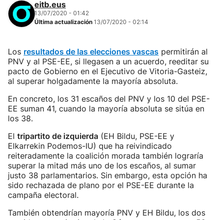
eitb.eus
13/07/2020 - 01:42
Última actualización
13/07/2020 - 02:14
Los
resultados de las elecciones vascas
permitirán al
PNV y al PSE-EE, si llegasen a un acuerdo, reeditar su
pacto de Gobierno en el Ejecutivo de Vitoria-Gasteiz,
al superar holgadamente la mayoría absoluta.
En concreto, los 31 escaños del PNV y los 10 del PSE-
EE suman 41, cuando la mayoría absoluta se sitúa en
los 38.
El
tripartito de izquierda
(EH Bildu, PSE-EE y
Elkarrekin Podemos-IU) que ha reivindicado
reiteradamente la coalición morada también lograría
superar la mitad más uno de los escaños, al sumar
justo 38 parlamentarios. Sin embargo, esta opción ha
sido rechazada de plano por el PSE-EE durante la
campaña electoral.
También obtendrían mayoría PNV y EH Bildu, los dos