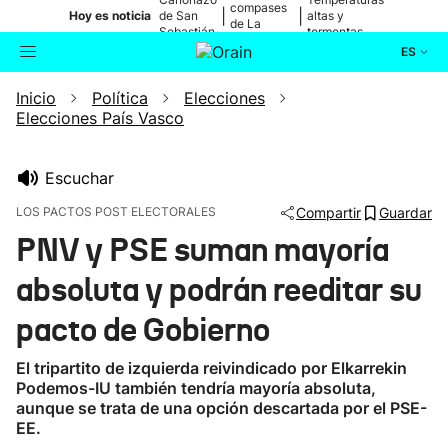
compases
|
|
Hoy es noticia
de San
altas y
de La
Sebastián
tormentas
Blanca
ES
Inicio
Política
Elecciones
Actualidad
Buscador
Elecciones País Vasco
Política
Escuchar
Cultura
LOS PACTOS POST ELECTORALES
Compartir
Guardar
PNV y PSE suman mayoría
Ikusmiran
absoluta y podrán reeditar su
Eguraldia
pacto de Gobierno
El tripartito de izquierda reivindicado por Elkarrekin
Podemos-IU también tendría mayoría absoluta,
aunque se trata de una opción descartada por el PSE-
EE.