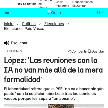
Crisis
Negociaciones
|
|
Hoy es noticia
en
migratoria
EEUU-Irán
Vitoria-
Gasteiz
ES
Inicio
Política
Elecciones
Actualidad
Buscador
Elecciones País Vasco
Política
Escuchar
Cultura
ELECCIONES
Compartir
Guardar
López: 'Las reuniones con la
Ikusmiran
IA no van más allá de la mera
Eguraldia
formalidad'
El lehendakari reitera que el PSE "no va a hacer ningún
pacto" con la coalición abertzale tras los comicios
vascos porque les separa "un abismo".