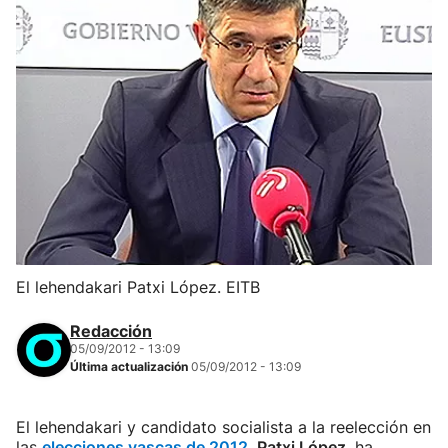
El lehendakari Patxi López. EITB
Redacción
05/09/2012 - 13:09
Última actualización
05/09/2012 - 13:09
El lehendakari y candidato socialista a la reelección en
las
elecciones vascas de 2012
,
Patxi López
, ha