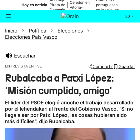
Celedón en
|
|
Hoy es noticia
Pirata de
portuguesas
Vitoria-
Donostia
en las playas
Gasteiz
ES
Inicio
Política
Elecciones
Actualidad
Buscador
Elecciones País Vasco
Política
Escuchar
Cultura
ENTREVISTA EN TVE
Compartir
Guardar
Rubalcaba a Patxi López:
Ikusmiran
'Misión cumplida, amigo'
Eguraldia
El líder del PSOE elogió anoche el trabajo desarrollado
por el lehendakari al frente del Gobierno Vasco. "Si no
llega a ser por Patxi López, las cosas hubieran sido
más difíciles", dijo Rubalcaba.