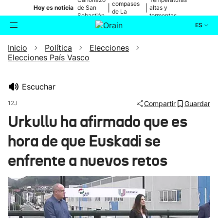
compases
|
|
Hoy es noticia
de San
altas y
de La
Sebastián
tormentas
Blanca
ES
Inicio
Política
Elecciones
Actualidad
Buscador
Elecciones País Vasco
Política
Escuchar
Cultura
12J
Compartir
Guardar
Urkullu ha afirmado que es
Ikusmiran
hora de que Euskadi se
Eguraldia
enfrente a nuevos retos