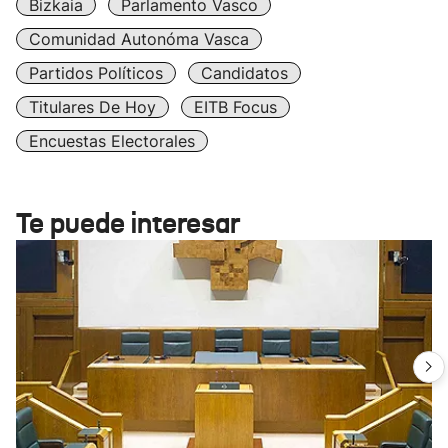
Bizkaia
Parlamento Vasco
Comunidad Autonóma Vasca
Partidos Políticos
Candidatos
Titulares De Hoy
EITB Focus
Encuestas Electorales
Te puede interesar