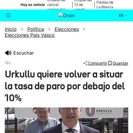
Fiestas de
|
|
Hoy es noticia
cáncer
12 de
La Blanca
colorrectal
agosto
ES
Inicio
Política
Elecciones
Actualidad
Buscador
Elecciones País Vasco
Política
Escuchar
Cultura
12J
Compartir
Guardar
Urkullu quiere volver a situar
Ikusmiran
la tasa de paro por debajo del
Eguraldia
10%