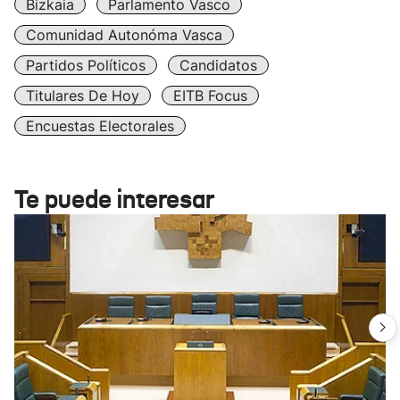
Bizkaia
Parlamento Vasco
Comunidad Autonóma Vasca
Partidos Políticos
Candidatos
Titulares De Hoy
EITB Focus
Encuestas Electorales
Te puede interesar