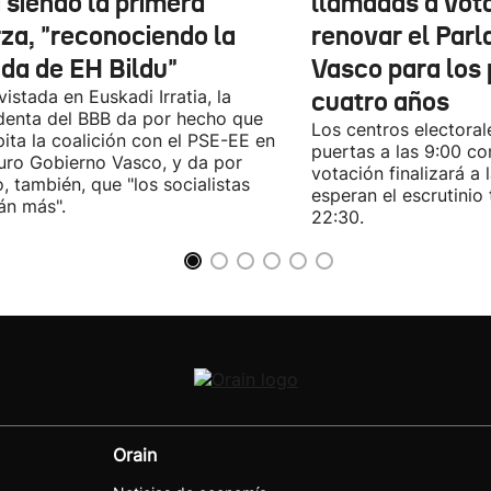
 siendo la primera
llamadas a vot
rza, "reconociendo la
renovar el Par
ida de EH Bildu"
Vasco para los
vistada en Euskadi Irratia, la
cuatro años
denta del BBB da por hecho que
Los centros electoral
pita la coalición con el PSE-EE en
puertas a las 9:00 co
turo Gobierno Vasco, y da por
votación finalizará a 
, también, que "los socialistas
esperan el escrutinio 
án más".
22:30.
Orain