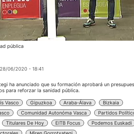
ad pública
28/06/2020 - 18:41
tegi ha anunciado que su formación aprobará un presupue
os para reforzar la sanidad pública.
ís Vasco
Gipuzkoa
Araba-Álava
Bizkaia
asco
Comunidad Autonóma Vasca
Partidos Polític
Titulares De Hoy
EITB Focus
Podemos Euskadi
ctorales
Miren Gorrotxategi