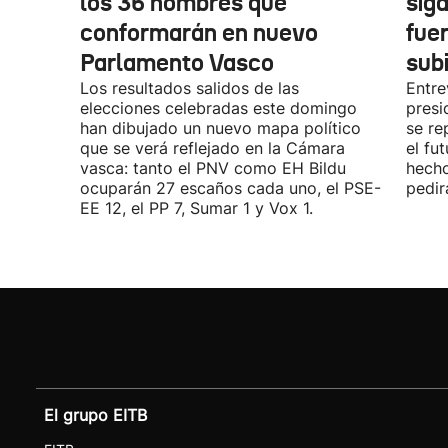
los 36 hombres que
siga
conformarán en nuevo
fue
Parlamento Vasco
sub
Los resultados salidos de las
Entre
elecciones celebradas este domingo
presi
han dibujado un nuevo mapa político
se re
que se verá reflejado en la Cámara
el fu
vasca: tanto el PNV como EH Bildu
hecho
ocuparán 27 escaños cada uno, el PSE-
pedir
EE 12, el PP 7, Sumar 1 y Vox 1.
El grupo EITB