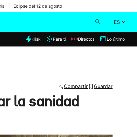
|
ria
Eclipse del 12 de agosto
ES
dia
Klisk
Para ti
Directos
Lo último
Klisk
Directos
Para ti
Compartir
Guardar
r la sanidad
Lo último