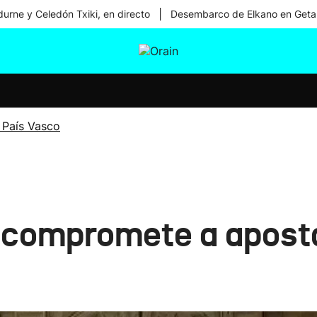
|
urne y Celedón Txiki, en directo
Desembarco de Elkano en Geta
tura
Ikusmiran
Egural
Salud
Tecnología
 País Vasco
compromete a aposta