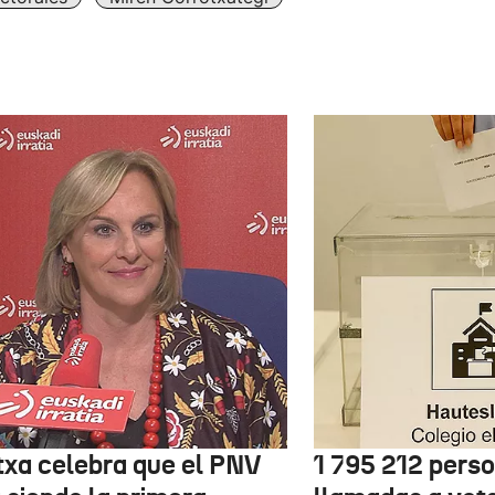
txa celebra que el PNV
1 795 212 pers