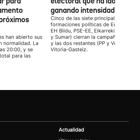
ar para
electoral que ha ido
lamento
ganando intensidad
 próximos
Cinco de las siete principales
formaciones políticas de Euskadi (PN
EH Bildu, PSE-EE, Elkarrekin Podemo
es han abierto sus
y Sumar) cierran la campaña en Bilba
n normalidad. La
y las dos restantes (PP y Vox) en
las 20:00, y se
Vitoria-Gasteiz.
total para las
Actualidad