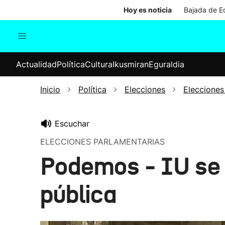
Hoy es noticia
Bajada de Ed
Actualidad
Política
Cul
Actualidad
Política
Cultura
Ikusmiran
Eguraldia
Sociedad
Elecciones
Economía
Inicio
Política
Elecciones
Elecciones
Internacional
Escuchar
ELECCIONES PARLAMENTARIAS
Podemos - IU se 
pública