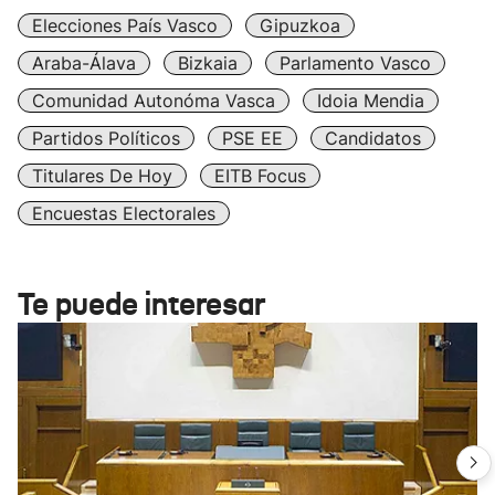
Elecciones País Vasco
Gipuzkoa
Araba-Álava
Bizkaia
Parlamento Vasco
Comunidad Autonóma Vasca
Idoia Mendia
Partidos Políticos
PSE EE
Candidatos
Titulares De Hoy
EITB Focus
Encuestas Electorales
Te puede interesar