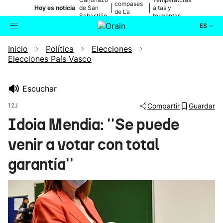
compases
|
|
Hoy es noticia
de San
altas y
de La
Sebastián
tormentas
Blanca
ES
Inicio
Política
Elecciones
Actualidad
Buscador
Elecciones País Vasco
Política
Escuchar
Cultura
12J
Compartir
Guardar
Idoia Mendia: ''Se puede
Ikusmiran
venir a votar con total
Eguraldia
garantía''