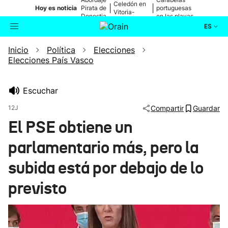
Celedón en
|
|
Hoy es noticia
Pirata de
portuguesas
Vitoria-
Donostia
en las playas
Gasteiz
ES
Inicio
Política
Elecciones
Actualidad
Buscador
Elecciones País Vasco
Política
Escuchar
Cultura
12J
Compartir
Guardar
El PSE obtiene un
Ikusmiran
parlamentario más, pero la
Eguraldia
subida está por debajo de lo
previsto