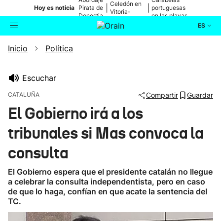
Celedón en
|
|
Hoy es noticia
Pirata de
portuguesas
Vitoria-
Donostia
en las playas
Gasteiz
ES
Inicio
Política
Actualidad
Buscador
Política
Escuchar
CATALUÑA
Compartir
Guardar
Cultura
El Gobierno irá a los
tribunales si Mas convoca la
Ikusmiran
consulta
Eguraldia
El Gobierno espera que el presidente catalán no llegue
a celebrar la consulta independentista, pero en caso
de que lo haga, confían en que acate la sentencia del
TC.