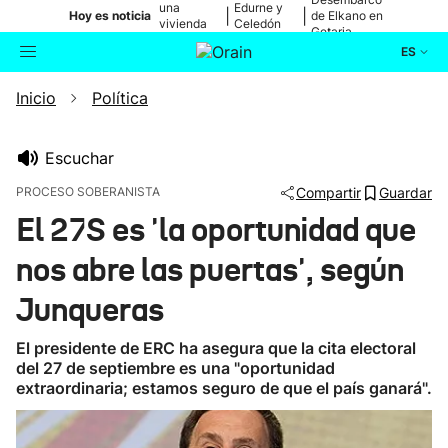
una
Edurne y
|
|
Hoy es noticia
de Elkano en
vivienda
Celedón
Getaria
de Bilbao
Txiki
ES
Inicio
Política
Actualidad
Buscador
Política
Escuchar
PROCESO SOBERANISTA
Compartir
Guardar
Cultura
El 27S es 'la oportunidad que
nos abre las puertas', según
Ikusmiran
Junqueras
Eguraldia
El presidente de ERC ha asegura que la cita electoral
del 27 de septiembre es una "oportunidad
extraordinaria; estamos seguro de que el país ganará".