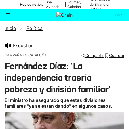
una
Edurne y
|
|
Hoy es noticia
de Elkano en
vivienda
Celedón
Getaria
de Bilbao
Txiki
ES
Inicio
Política
Actualidad
Buscador
Política
Escuchar
CAMPAÑA EN CATALUÑA
Compartir
Guardar
Cultura
Fernández Díaz: 'La
independencia traería
Ikusmiran
pobreza y división familiar'
Eguraldia
El ministro ha asegurado que estas divisiones
familiares "ya se están dando" en algunos casos.