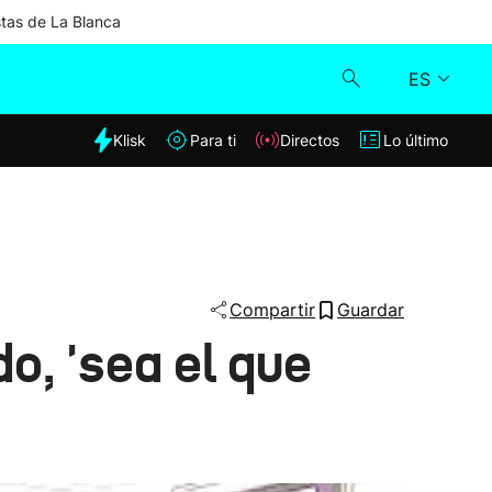
stas de La Blanca
ES
dia
Klisk
Para ti
Directos
Lo último
Klisk
Directos
Para ti
Compartir
Guardar
o, 'sea el que
Lo último