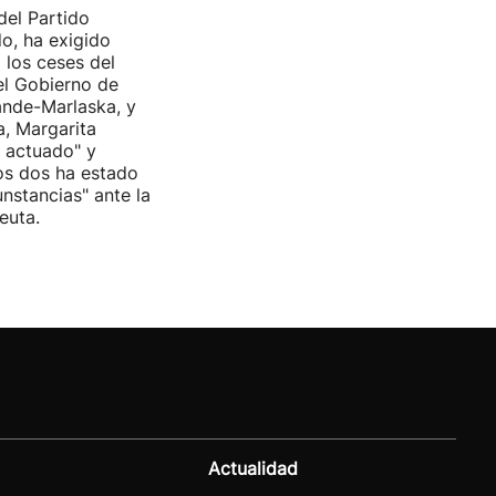
del Partido
do, ha exigido
 los ceses del
del Gobierno de
nde-Marlaska, y
a, Margarita
r actuado" y
os dos ha estado
cunstancias" ante la
euta.
Actualidad