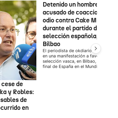
Detenido un hombre
acusado de coacciones y
odio contra Cake Minuesa
durante el partido de la
selección española, en
Bilbao
El periodista de okdiario se encontra
en una manifestación a favor de la
selección vasca, en Bilbao, durante la
final de España en el Mundial.
l cese de
ka y Robles:
nsables de
ocurrido en