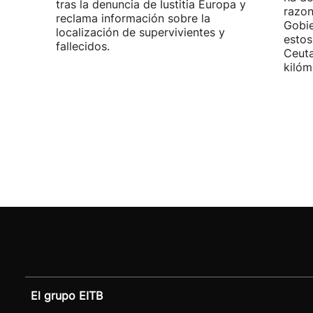
tras la denuncia de Iustitia Europa y
razon
reclama información sobre la
Gobie
localización de supervivientes y
estos
fallecidos.
Ceuta
kilóm
El grupo EITB