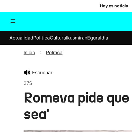
Hoy es noticia
Actualidad
Política
Cul
Actualidad
Política
Cultura
Ikusmiran
Eguraldia
Sociedad
Elecciones
Economía
Inicio
Política
Internacional
Escuchar
27S
Romeva pide que s
sea'