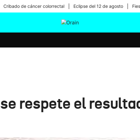
|
|
Cribado de cáncer colorrectal
Eclipse del 12 de agosto
Fie
tura
Ikusmiran
Egural
Salud
Tecnología
e respete el resultad