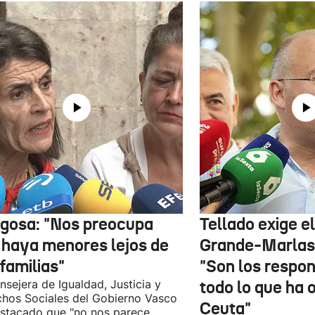
gosa: "Nos preocupa
Tellado exige e
 haya menores lejos de
Grande-Marlas
familias"
"Son los respo
nsejera de Igualdad, Justicia y
todo lo que ha 
hos Sociales del Gobierno Vasco
Ceuta"
stacado que "no nos parece