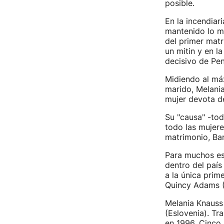
posible.
En la incendia
mantenido lo má
del primer matr
un mitin y en l
decisivo de Pen
Midiendo al máx
marido, Melani
mujer devota de
Su "causa" -tod
todo las mujere
matrimonio, Bar
Para muchos es
dentro del país
a la única prim
Quincy Adams (
Melania Knauss
(Eslovenia). Tr
en 1996. Cinco