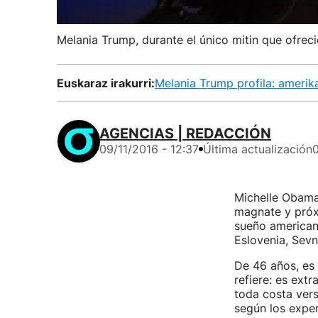
Melania Trump, durante el único mitin que ofrec
Euskaraz irakurri:
Melania Trump profila: amerik
AGENCIAS | REDACCIÓN
09/11/2016 - 12:37
Última actualización
0
Michelle Obama 
magnate y próx
sueño americano
Eslovenia, Sevn
De 46 años, es 
refiere: es ext
toda costa vers
según los expe