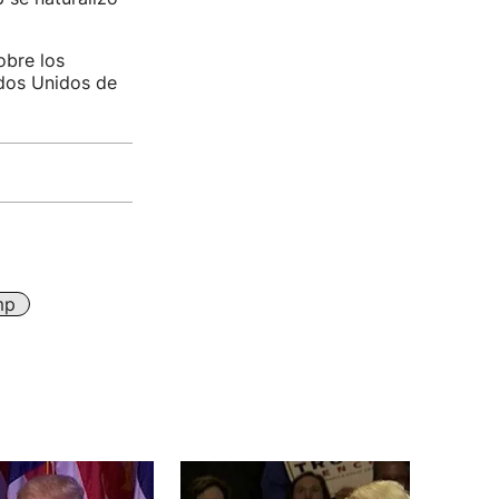
obre los
ados Unidos de
mp