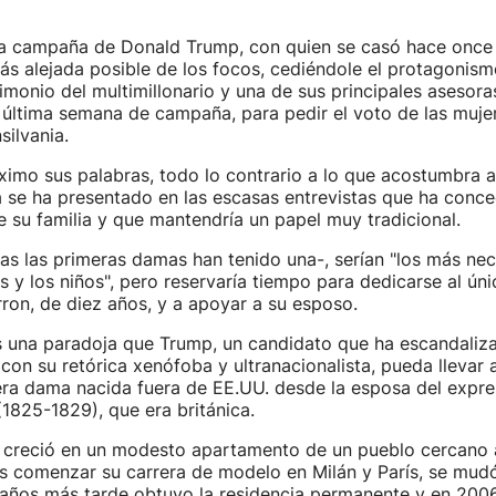
ria campaña de Donald Trump, con quien se casó hace once 
s alejada posible de los focos, cediéndole el protagonismo
imonio del multimillonario y una de sus principales asesora
a última semana de campaña, para pedir el voto de las muje
silvania.
imo sus palabras, todo lo contrario a lo que acostumbra a
a se ha presentado en las escasas entrevistas que ha con
 su familia y que mantendría un papel muy tradicional.
as las primeras damas han tenido una-, serían "los más nec
s y los niños", pero reservaría tiempo para dedicarse al únic
ron, de diez años, y a apoyar a su esposo.
 una paradoja que Trump, un candidato que ha escandaliza
 con su retórica xenófoba y ultranacionalista, pueda llevar 
era dama nacida fuera de EE.UU. desde la esposa del expr
1825-1829), que era británica.
 creció en un modesto apartamento de un pueblo cercano 
as comenzar su carrera de modelo en Milán y París, se mu
 años más tarde obtuvo la residencia permanente y en 2006