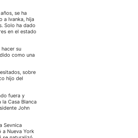
años, se ha
 a Ivanka, hija
s. Solo ha dado
res en el estado
 hacer su
cedido como una
esitados, sobre
o hijo del
do fuera y
a la Casa Blanca
esidente John
a Sevnica
dó a Nueva York
 se naturalizó