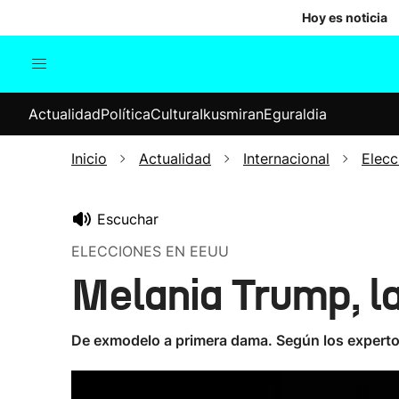
Hoy es noticia
Actualidad
Política
Cul
Actualidad
Política
Cultura
Ikusmiran
Eguraldia
Sociedad
Elecciones
Economía
Inicio
Actualidad
Internacional
Elec
Internacional
Escuchar
ELECCIONES EN EEUU
Melania Trump, l
De exmodelo a primera dama. Según los expertos