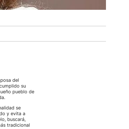
sposa del
 cumplido su
equeño pueblo de
da.
nalidad se
do y evita a
lo, buscará,
s tradicional