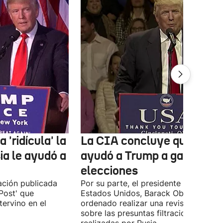
'ridícula' la
La CIA concluye que Rusi
ia le ayudó a
ayudó a Trump a ganar las
elecciones
ación publicada
Por su parte, el presidente saliente d
Post' que
Estados Unidos, Barack Obama, ha
tervino en el
ordenado realizar una revisión íntegr
sobre las presuntas filtraciones