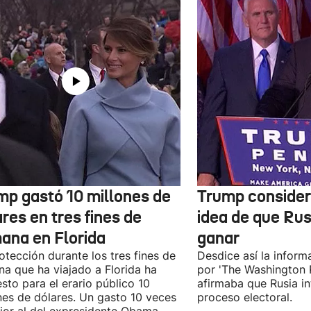
mp gastó 10 millones de
Trump considera 
res en tres fines de
idea de que Rus
ana en Florida
ganar
otección durante los tres fines de
Desdice así la inform
a que ha viajado a Florida ha
por 'The Washington 
sto para el erario público 10
afirmaba que Rusia in
nes de dólares. Un gasto 10 veces
proceso electoral.