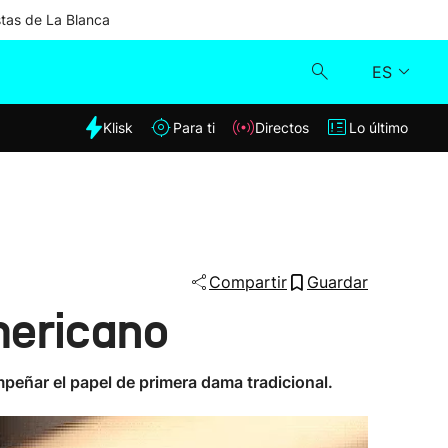
stas de La Blanca
ES
dia
Klisk
Para ti
Directos
Lo último
Klisk
Directos
Para ti
Compartir
Guardar
mericano
Lo último
peñar el papel de primera dama tradicional.