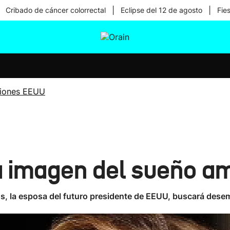
|
|
Cribado de cáncer colorrectal
Eclipse del 12 de agosto
Fie
tura
Ikusmiran
Egural
Salud
Tecnología
ciones EEUU
a imagen del sueño a
, la esposa del futuro presidente de EEUU, buscará desem