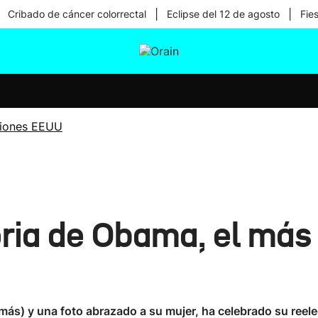
|
|
Cribado de cáncer colorrectal
Eclipse del 12 de agosto
Fie
tura
Ikusmiran
Egural
Salud
Tecnología
ciones EEUU
ctoria de Obama, el más
ás) y una foto abrazado a su mujer, ha celebrado su reelec