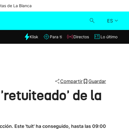
stas de La Blanca
ES
dia
Klisk
Para ti
Directos
Lo último
Klisk
Directos
Para ti
Compartir
Guardar
 'retuiteado' de la
Lo último
ción. Este 'tuit' ha conseguido, hasta las 09:00