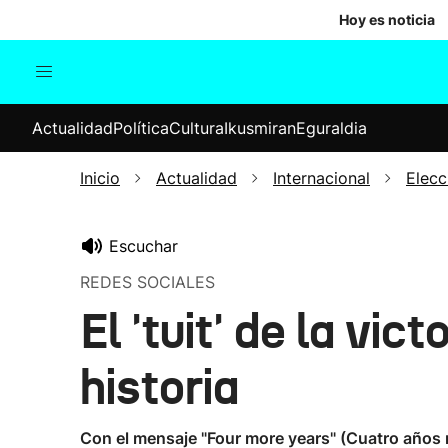
Hoy es noticia
Actualidad
Política
Cul
Actualidad
Política
Cultura
Ikusmiran
Eguraldia
Sociedad
Elecciones
Economía
Inicio
Actualidad
Internacional
Elec
Internacional
Escuchar
REDES SOCIALES
El 'tuit' de la vi
historia
Con el mensaje "Four more years" (Cuatro años m