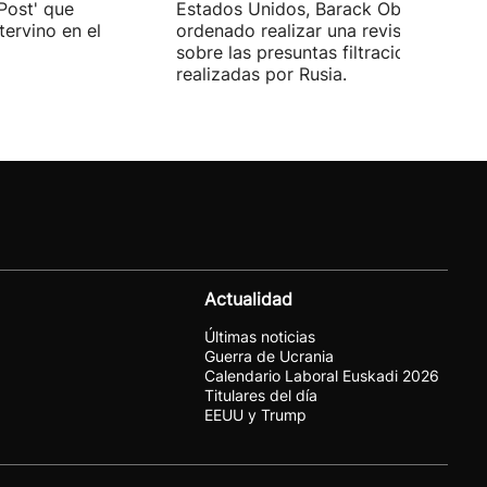
Post' que
Estados Unidos, Barack Obama, ha
tervino en el
ordenado realizar una revisión íntegr
sobre las presuntas filtraciones
realizadas por Rusia.
Actualidad
Últimas noticias
Guerra de Ucrania
Calendario Laboral Euskadi 2026
Titulares del día
EEUU y Trump