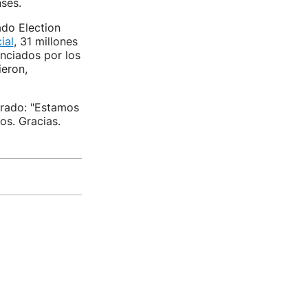
nses.
ado Election
ial
, 31 millones
unciados por los
ieron,
urado: "Estamos
s. Gracias.