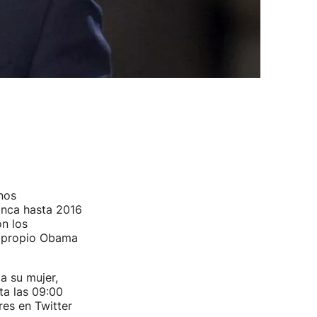
nos
anca hasta 2016
on los
el propio Obama
a su mujer,
ta las 09:00
res en Twitter