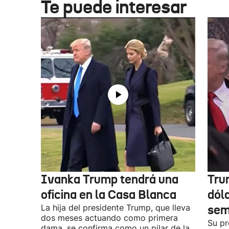
Te puede interesar
Ivanka Trump tendrá una
Tru
oficina en la Casa Blanca
dóla
La hija del presidente Trump, que lleva
sem
dos meses actuando como primera
Su pr
dama, se confirma como un pilar de la