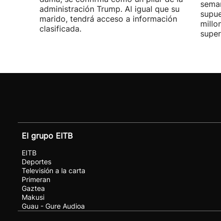
seman
administración Trump. Al igual que su
supue
marido, tendrá acceso a información
millo
clasificada.
super
El grupo EITB
EITB
Deportes
Televisión a la carta
Primeran
Gaztea
Makusi
Guau - Gure Audioa