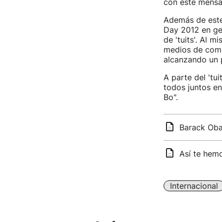
con este mensaj
Además de este 
Day 2012 en ge
de 'tuits'. Al 
medios de comun
alcanzando un 
A parte del 'tu
todos juntos e
Bo".
Barack Oba
Así te hem
Internacional