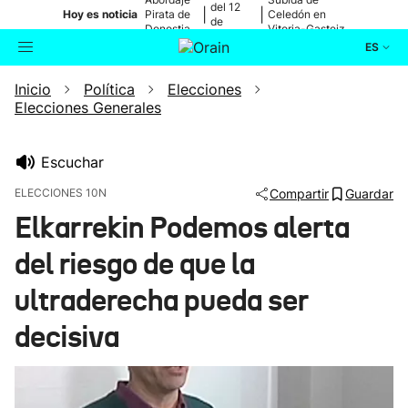
del 12
|
|
Hoy es noticia
Pirata de
Celedón en
de
Donostia
Vitoria-Gasteiz
agosto
ES
Inicio
Política
Elecciones
Actualidad
Buscador
Elecciones Generales
Política
Escuchar
Cultura
ELECCIONES 10N
Compartir
Guardar
Elkarrekin Podemos alerta
Ikusmiran
del riesgo de que la
Eguraldia
ultraderecha pueda ser
decisiva