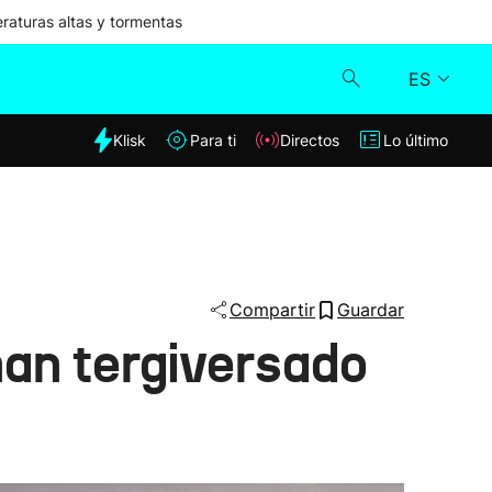
aturas altas y tormentas
ES
dia
Klisk
Para ti
Directos
Lo último
Klisk
Directos
Para ti
Compartir
Guardar
an tergiversado
Lo último