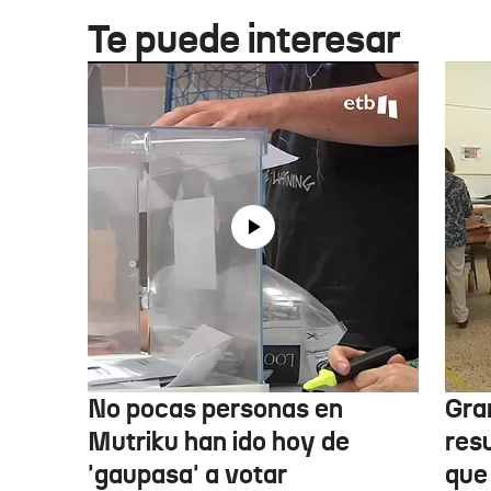
Te puede interesar
No pocas personas en
Gra
Mutriku han ido hoy de
res
'gaupasa' a votar
que