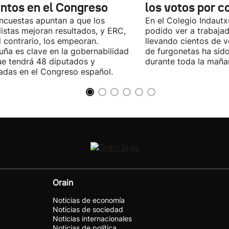
entos en el Congreso
los votos por c
ncuestas apuntan a que los
En el Colegio Indaut
listas mejoran resultados, y ERC,
podido ver a trabaja
l contrario, los empeoran.
llevando cientos de v
uña es clave en la gobernabilidad
de furgonetas ha sid
e tendrá 48 diputados y
durante toda la maña
adas en el Congreso español.
Orain
Noticias de economía
Noticias de sociedad
Noticias internacionales
Noticias de política