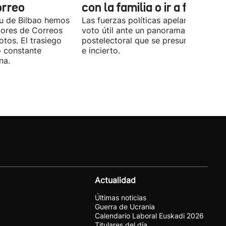
orreo
con la familia o ir a fiestas
xu de Bilbao hemos
Las fuerzas políticas apelaron ayer al
dores de Correos
voto útil ante un panorama
otos. El trasiego
postelectoral que se presume iguala
o constante
e incierto.
na.
Actualidad
Últimas noticias
Guerra de Ucrania
Calendario Laboral Euskadi 2026
Titulares del día