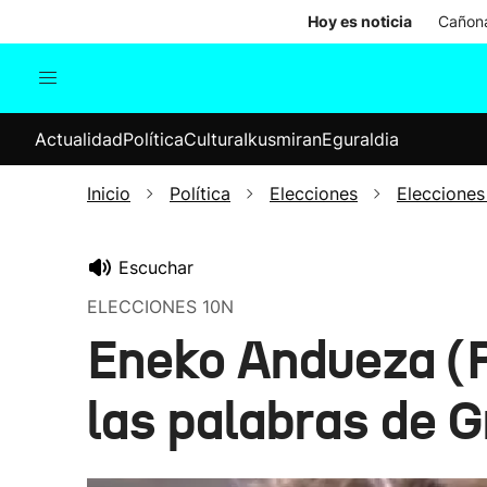
Hoy es noticia
Cañona
Actualidad
Política
Cul
Actualidad
Política
Cultura
Ikusmiran
Eguraldia
Sociedad
Elecciones
Economía
Inicio
Política
Elecciones
Elecciones
Internacional
Escuchar
ELECCIONES 10N
Eneko Andueza (P
las palabras de 