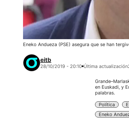
Eneko Andueza (PSE) asegura que se han tergiv
eitb
28/10/2019 - 20:10
Última actualización
Grande–Marlask
en Euskadi, y E
palabras.
Política
E
Eneko Andue