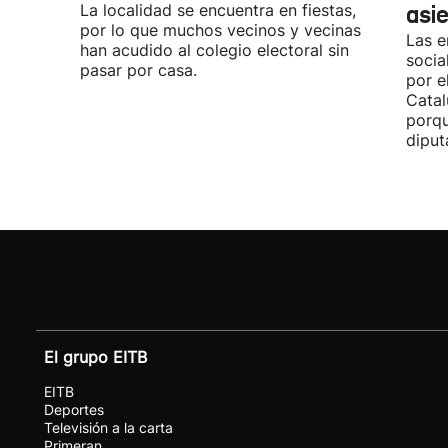
La localidad se encuentra en fiestas,
asi
por lo que muchos vecinos y vecinas
Las e
han acudido al colegio electoral sin
socia
pasar por casa.
por e
Catal
porqu
diput
El grupo EITB
EITB
Deportes
Televisión a la carta
Primeran