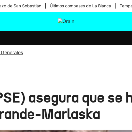
|
|
zo de San Sebastián
Últimos compases de La Blanca
Temper
tura
Ikusmiran
Egural
Salud
Tecnología
 Generales
SE) asegura que se h
Grande-Marlaska