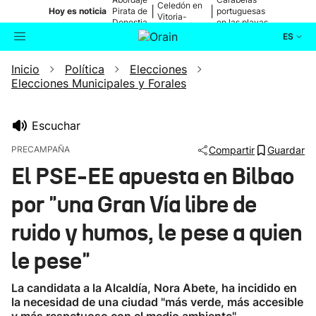
Celedón en
|
|
Hoy es noticia
Pirata de
portuguesas
Vitoria-
Donostia
en las playas
Gasteiz
ES
Inicio
Política
Elecciones
Actualidad
Buscador
Elecciones Municipales y Forales
Política
Escuchar
Cultura
PRECAMPAÑA
Compartir
Guardar
El PSE-EE apuesta en Bilbao
Ikusmiran
por "una Gran Vía libre de
Eguraldia
ruido y humos, le pese a quien
le pese"
La candidata a la Alcaldía, Nora Abete, ha incidido en
la necesidad de una ciudad "más verde, más accesible