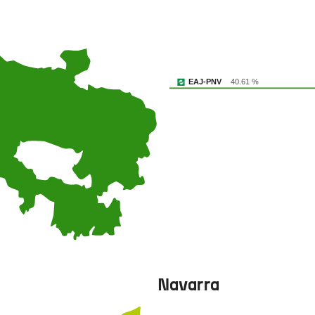
EAJ-PNV
40.61 %
Navarra