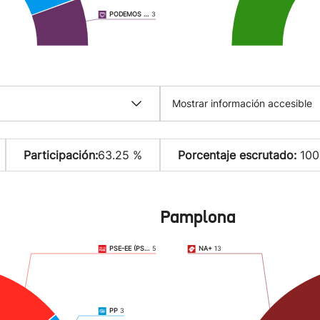
PODEMOS …
3
Mostrar información accesible
Participación:
63.25 %
Porcentaje escrutado:
100
Pamplona
PSE-EE (PS…
5
NA+
13
PP
3