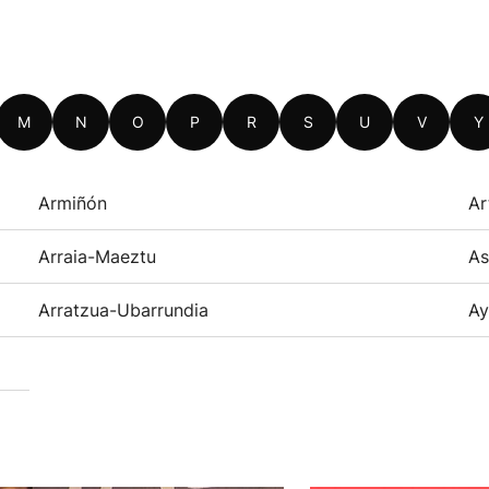
M
N
O
P
R
S
U
V
Y
Armiñón
Ar
Arraia-Maeztu
As
Arratzua-Ubarrundia
Ay