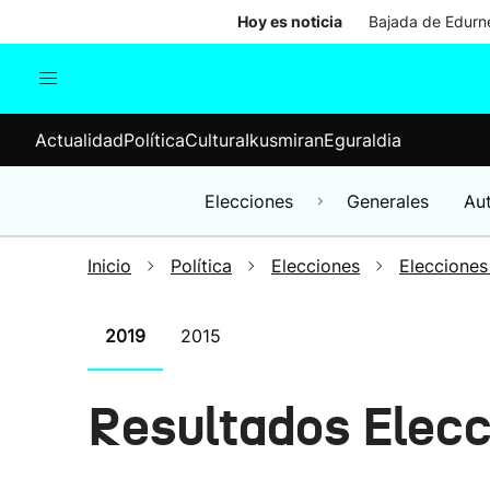
Hoy es noticia
Bajada de Edurne
Actualidad
Política
Cul
Actualidad
Política
Cultura
Ikusmiran
Eguraldia
Sociedad
Elecciones
Economía
Elecciones
Generales
Au
Internacional
Inicio
Política
Elecciones
Elecciones
2019
2015
Resultados Elecc