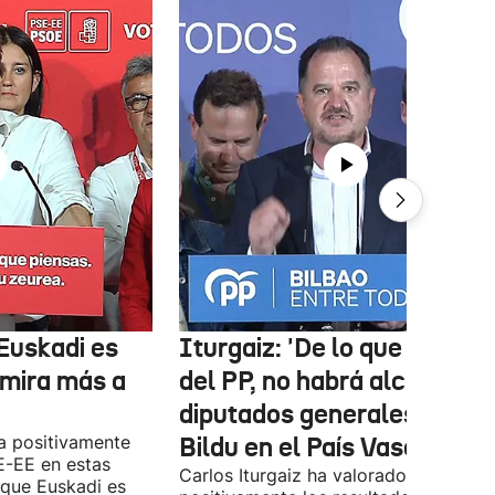
Euskadi es
Iturgaiz: 'De lo que depen
 mira más a
del PP, no habrá alcaldes ni
diputados generales de
a positivamente
Bildu en el País Vasco'
E-EE en estas
Carlos Iturgaiz ha valorado
 que Euskadi es