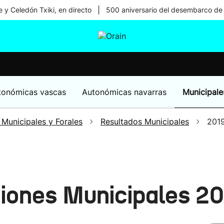
|
 y Celedón Txiki, en directo
500 aniversario del desembarco de
tura
Ikusmiran
Egural
Salud
Tecnología
tonómicas vascas
Autonómicas navarras
Municipale
 Municipales y Forales
Resultados Municipales
201
iones Municipales 2