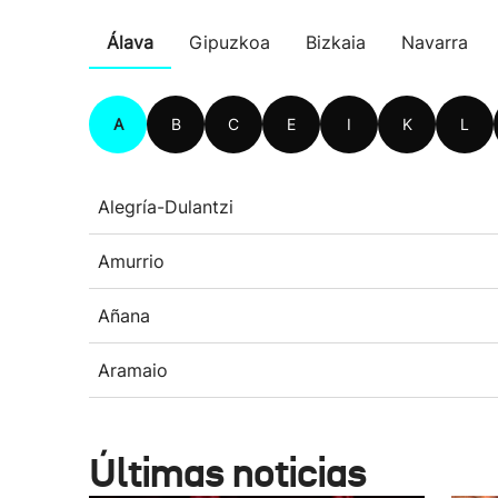
Álava
Gipuzkoa
Bizkaia
Navarra
A
B
C
E
I
K
L
Alegría-Dulantzi
Amurrio
Añana
Aramaio
Últimas noticias