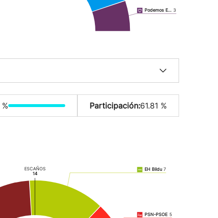
Podemos E…
3
 %
Participación:
61.81 %
ESCAÑOS
EH Bildu
7
14
PSN-PSOE
5