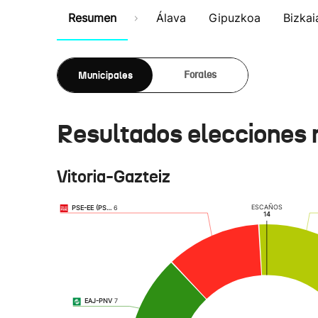
Resumen
Álava
Gipuzkoa
Bizkai
Municipales
Forales
Resultados elecciones 
Vitoria-Gazteiz
ESCAÑOS
PSE-EE (PS…
6
14
EAJ-PNV
7