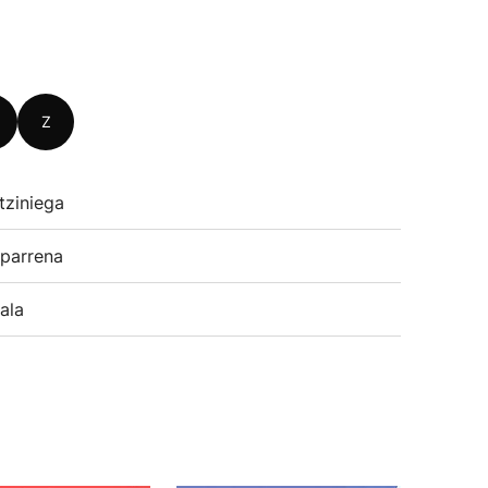
Z
tziniega
parrena
ala