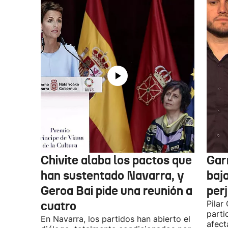
Chivite alaba los pactos que
Garr
han sustentado Navarra, y
baja
Geroa Bai pide una reunión a
per
cuatro
Pilar
parti
En Navarra, los partidos han abierto el
afect