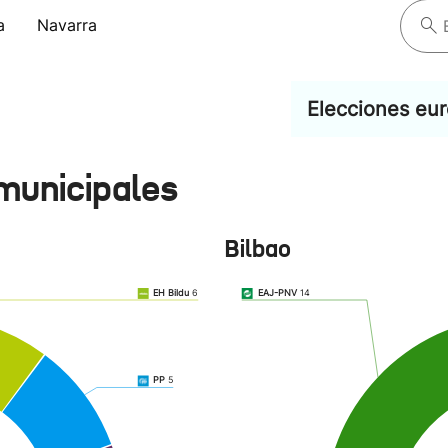
a
Navarra
Elecciones eu
municipales
Bilbao
EH Bildu
6
EAJ-PNV
14
PP
5