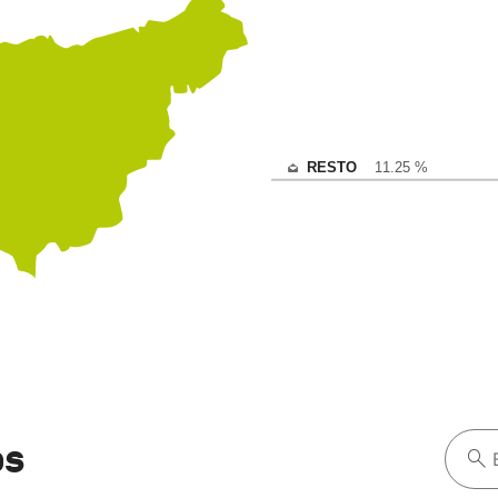
RESTO
11.25 %
os