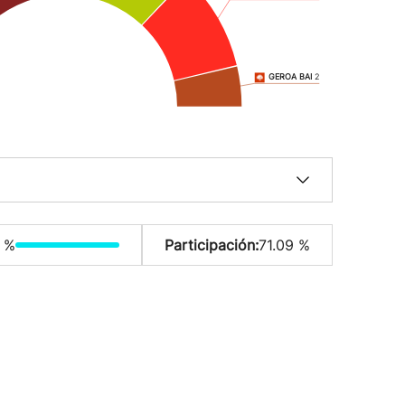
GEROA BAI
2
 %
Participación:
71.09 %