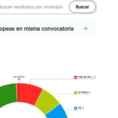
Buscar
ropeas en misma convocatoria
ESCAÑOS
PSE-EE (PS…
5
15
EH Bildu
4
PP
3