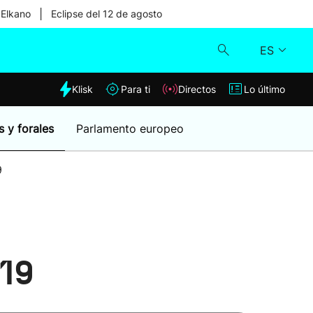
|
 Elkano
Eclipse del 12 de agosto
ES
dia
Klisk
Para ti
Directos
Lo último
Klisk
s y forales
Parlamento europeo
Directos
9
Para ti
Lo último
019