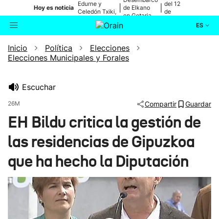
Edurne y
del 12
|
|
Hoy es noticia
de Elkano
Celedón Txiki,
de
en Getaria
en directo
agosto
ES
Inicio
Política
Elecciones
Actualidad
Buscador
Elecciones Municipales y Forales
Política
Escuchar
Cultura
26M
Compartir
Guardar
EH Bildu critica la gestión de
Ikusmiran
las residencias de Gipuzkoa
Eguraldia
que ha hecho la Diputación