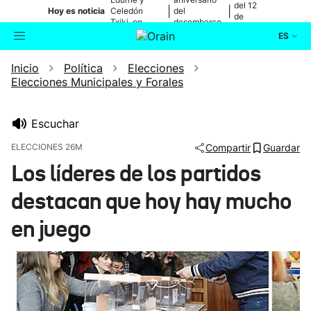
del 12
|
|
Hoy es noticia
Celedón
del
de
Txiki, en
desembarco
agosto
directo
de Elkano
ES
Inicio
Política
Elecciones
Actualidad
Buscador
Elecciones Municipales y Forales
Política
Escuchar
Cultura
ELECCIONES 26M
Compartir
Guardar
Los líderes de los partidos
Ikusmiran
destacan que hoy hay mucho
Eguraldia
en juego