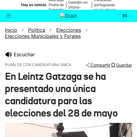
Celedón en
|
|
Hoy es noticia
Pirata de
portuguesas
Vitoria-
Donostia
en las playas
Gasteiz
ES
Inicio
Política
Elecciones
Actualidad
Buscador
Elecciones Municipales y Forales
Política
Escuchar
Cultura
PUEBLOS CON CANDIDATURA ÚNICA
Compartir
Guardar
En Leintz Gatzaga se ha
Ikusmiran
presentado una única
Eguraldia
candidatura para las
elecciones del 28 de mayo