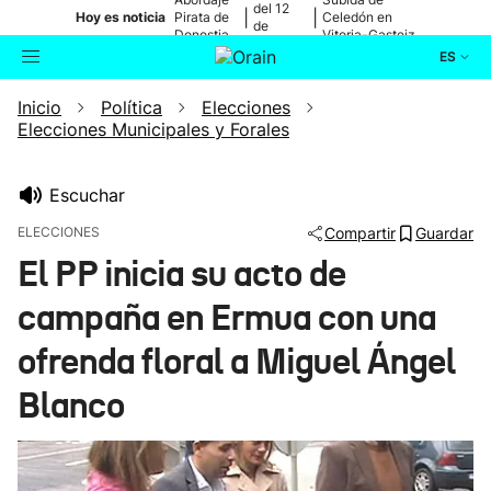
del 12
|
|
Hoy es noticia
Pirata de
Celedón en
de
Donostia
Vitoria-Gasteiz
agosto
ES
Inicio
Política
Elecciones
Actualidad
Buscador
Elecciones Municipales y Forales
Política
Escuchar
Cultura
ELECCIONES
Compartir
Guardar
El PP inicia su acto de
Ikusmiran
campaña en Ermua con una
Eguraldia
ofrenda floral a Miguel Ángel
Blanco