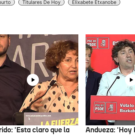
burto
Titulares De Hoy
Elixabete Etxanobe
ido: 'Esta claro que la
Andueza: 'Hoy 