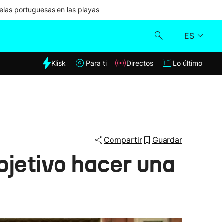
las portuguesas en las playas
ES
dia
Klisk
Para ti
Directos
Lo último
Klisk
Directos
Para ti
Compartir
Guardar
bjetivo hacer una
Lo último