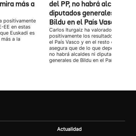
 mira más a
del PP, no habrá alcaldes ni
diputados generales de
a positivamente
Bildu en el País Vasco'
E-EE en estas
Carlos Iturgaiz ha valorado
 que Euskadi es
positivamente los resultados del PP 
 más a la
el País Vasco y en el resto de España
asegura que de lo que dependa del P
no habrá alcaldes ni diputados
generales de Bildu en el País Vasco.
Actualidad