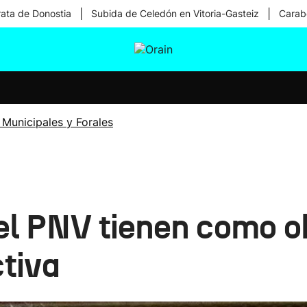
|
|
rata de Donostia
Subida de Celedón en Vitoria-Gasteiz
Carabe
tura
Ikusmiran
Egural
Salud
Tecnología
 Municipales y Forales
el PNV tienen como o
ctiva