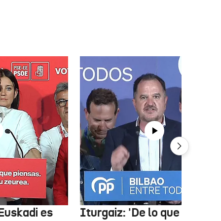
Euskadi es
Iturgaiz: 'De lo que depen