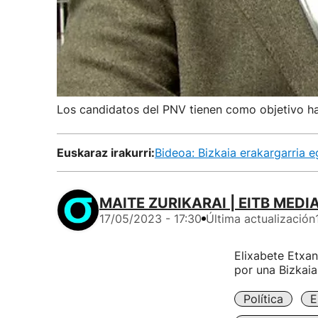
Los candidatos del PNV tienen como objetivo ha
Euskaraz irakurri:
Bideoa: Bizkaia erakargarria 
MAITE ZURIKARAI | EITB MEDI
17/05/2023 - 17:30
Última actualización
Elixabete Etxa
por una Bizkaia
Política
E