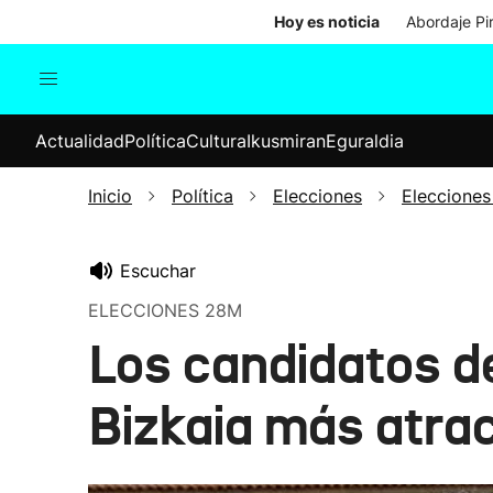
Hoy es noticia
Abordaje Pi
Actualidad
Política
Cul
Actualidad
Política
Cultura
Ikusmiran
Eguraldia
Sociedad
Elecciones
Economía
Inicio
Política
Elecciones
Elecciones
Internacional
Escuchar
ELECCIONES 28M
Los candidatos d
Bizkaia más atra