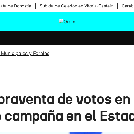
|
|
rata de Donostia
Subida de Celedón en Vitoria-Gasteiz
Carabe
tura
Ikusmiran
Egural
Salud
Tecnología
 Municipales y Forales
raventa de votos en 
de campaña en el Esta