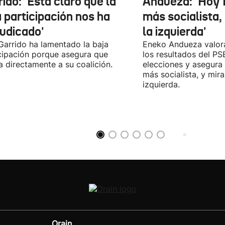
ido: 'Esta claro que la
Andueza: 'Hoy 
 participación nos ha
más socialista,
judicado'
la izquierda'
 Garrido ha lamentado la baja
Eneko Andueza valor
cipación porque asegura que
los resultados del PS
a directamente a su coalición.
elecciones y asegura
más socialista, y mira
izquierda.
Orain