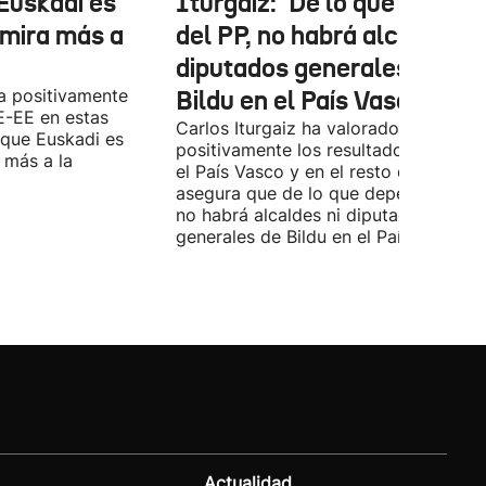
Euskadi es
Iturgaiz: 'De lo que depen
 mira más a
del PP, no habrá alcaldes ni
diputados generales de
a positivamente
Bildu en el País Vasco'
E-EE en estas
Carlos Iturgaiz ha valorado
 que Euskadi es
positivamente los resultados del PP 
 más a la
el País Vasco y en el resto de España
asegura que de lo que dependa del P
no habrá alcaldes ni diputados
generales de Bildu en el País Vasco.
Actualidad