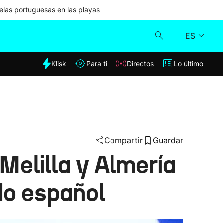
las portuguesas en las playas
ES
dia
Klisk
Para ti
Directos
Lo último
Klisk
Directos
Para ti
Compartir
Guardar
Melilla y Almería
Lo último
do español