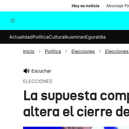
Hoy es noticia
Abordaje Pi
Actualidad
Política
Cul
Actualidad
Política
Cultura
Ikusmiran
Eguraldia
Sociedad
Elecciones
Economía
Inicio
Política
Elecciones
Elecciones
Internacional
Escuchar
ELECCIONES
La supuesta comp
altera el cierre 