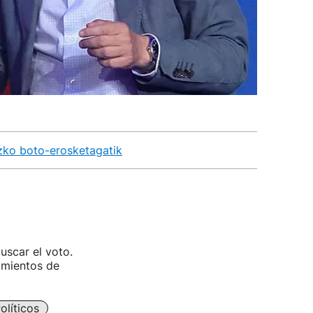
ezko boto-erosketagatik
uscar el voto.
amientos de
olíticos