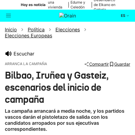
una
Edurne y
|
|
Hoy es noticia
de Elkano en
vivienda
Celedón
Getaria
de Bilbao
Txiki
ES
Inicio
Política
Elecciones
Actualidad
Buscador
Elecciones Europeas
Política
Escuchar
Cultura
ARRANCA LA CAMPAÑA
Compartir
Guardar
Bilbao, Iruñea y Gasteiz,
Ikusmiran
escenarios del inicio de
Eguraldia
campaña
La campaña arrancará a media noche, y los partidos
vascos darán el pistoletazo de salida con los
candidatos arropados por sus ejecutivas
correspondientes.