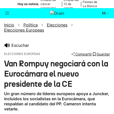
Fiestas de
|
|
Hoy es noticia
cáncer
12 de
La Blanca
colorrectal
agosto
ES
Inicio
Política
Elecciones
Actualidad
Buscador
Elecciones Europeas
Política
Escuchar
Cultura
ELECCIONES EUROPEAS
Compartir
Guardar
Van Rompuy negociará con la
Ikusmiran
Eurocámara el nuevo
Eguraldia
presidente de la CE
Un gran número de líderes europeos apoya a Juncker,
incluidos los socialistas en la Eurocámara, que
respaldan al candidato del PP. Cameron intenta
vetarle.