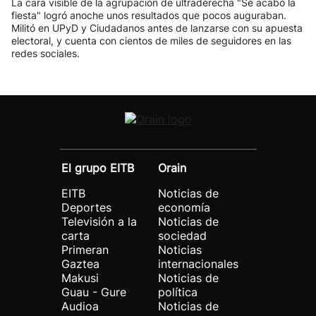
La cara visible de la agrupación de ultraderecha "Se acabó la
fiesta" logró anoche unos resultados que pocos auguraban.
Militó en UPyD y Ciudadanos antes de lanzarse con su apuesta
electoral, y cuenta con cientos de miles de seguidores en las
redes sociales.
El grupo EITB
Orain
EITB
Noticias de
Deportes
economía
Televisión a la
Noticias de
carta
sociedad
Primeran
Noticias
Gaztea
internacionales
Makusi
Noticias de
Guau - Gure
política
Audioa
Noticias de