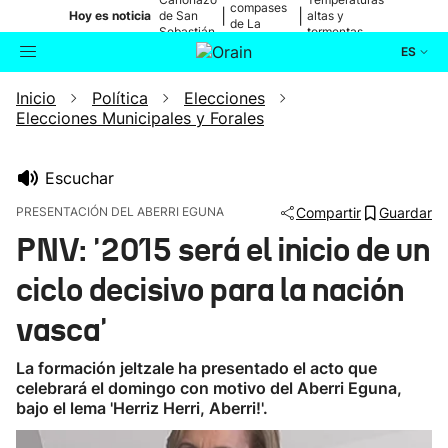
compases
|
|
Hoy es noticia
de San
altas y
de La
Sebastián
tormentas
Blanca
ES
Inicio
Política
Elecciones
Actualidad
Buscador
Elecciones Municipales y Forales
Política
Escuchar
Cultura
PRESENTACIÓN DEL ABERRI EGUNA
Compartir
Guardar
PNV: '2015 será el inicio de un
Ikusmiran
ciclo decisivo para la nación
Eguraldia
vasca'
La formación jeltzale ha presentado el acto que
celebrará el domingo con motivo del Aberri Eguna,
bajo el lema 'Herriz Herri, Aberri!'.