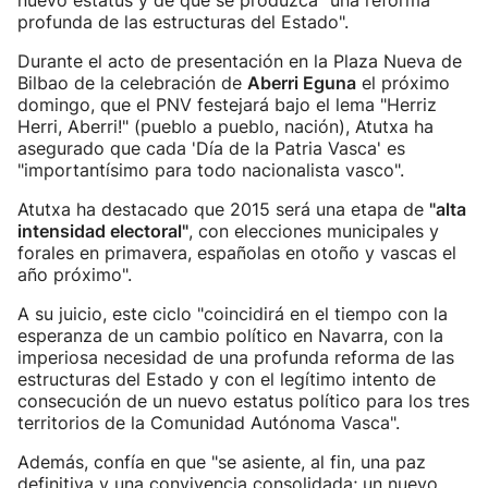
nuevo estatus y de que se produzca "una reforma
profunda de las estructuras del Estado".
Durante el acto de presentación en la Plaza Nueva de
Bilbao de la celebración de
Aberri Eguna
el próximo
domingo, que el PNV festejará bajo el lema "Herriz
Herri, Aberri!" (pueblo a pueblo, nación), Atutxa ha
asegurado que cada 'Día de la Patria Vasca' es
"importantísimo para todo nacionalista vasco".
Atutxa ha destacado que 2015 será una etapa de
"alta
intensidad electoral"
, con elecciones municipales y
forales en primavera, españolas en otoño y vascas el
año próximo".
A su juicio, este ciclo "coincidirá en el tiempo con la
esperanza de un cambio político en Navarra, con la
imperiosa necesidad de una profunda reforma de las
estructuras del Estado y con el legítimo intento de
consecución de un nuevo estatus político para los tres
territorios de la Comunidad Autónoma Vasca".
Además, confía en que "se asiente, al fin, una paz
definitiva y una convivencia consolidada; un nuevo