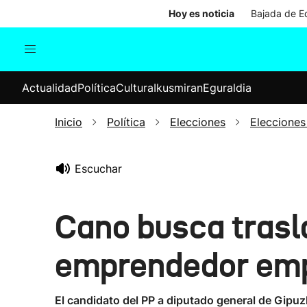
Hoy es noticia
Bajada de Ed
Actualidad
Política
Cul
Actualidad
Política
Cultura
Ikusmiran
Eguraldia
Sociedad
Elecciones
Economía
Inicio
Política
Elecciones
Elecciones
Internacional
Escuchar
Cano busca trasla
emprendedor emp
El candidato del PP a diputado general de Gipuzk