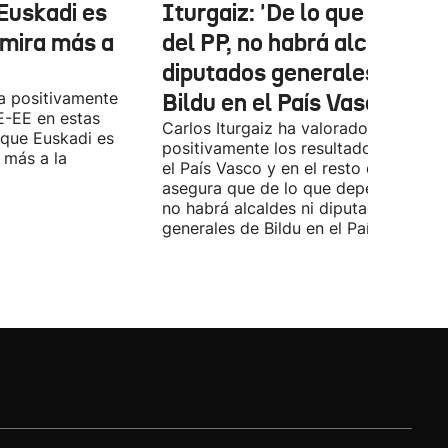
Euskadi es
Iturgaiz: 'De lo que depen
 mira más a
del PP, no habrá alcaldes ni
diputados generales de
a positivamente
Bildu en el País Vasco'
E-EE en estas
Carlos Iturgaiz ha valorado
 que Euskadi es
positivamente los resultados del PP 
 más a la
el País Vasco y en el resto de España
asegura que de lo que dependa del P
no habrá alcaldes ni diputados
generales de Bildu en el País Vasco.