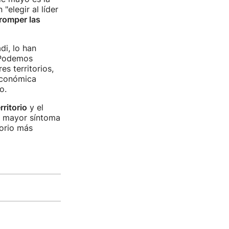
"elegir al líder
romper las
di, lo han
 Podemos
s territorios,
 económica
o.
rritorio
y el
l mayor síntoma
torio más