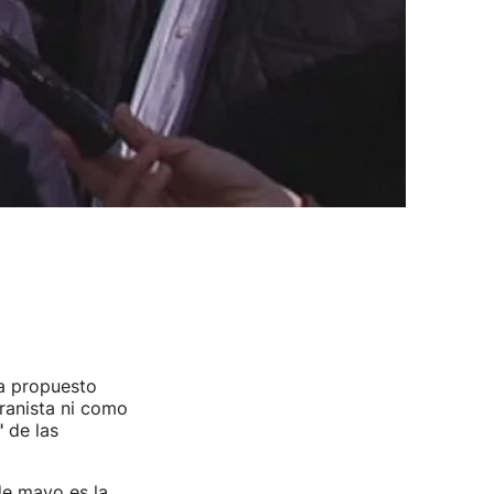
ha propuesto
eranista ni como
"
de las
de mayo es la