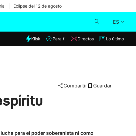
|
ria
Eclipse del 12 de agosto
ES
dia
Klisk
Para ti
Directos
Lo último
Klisk
Directos
Para ti
Compartir
Guardar
spíritu
Lo último
e lucha para el poder soberanista ni como