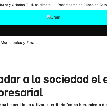
|
urne y Celedón Txiki, en directo
Desembarco de Elkano en Geta
tura
Ikusmiran
Egural
Salud
Tecnología
 Municipales y Forales
dar a la sociedad el e
resarial
oa ha pedido no utilizar el territorio "como herramienta d