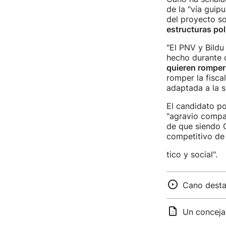
de la "vía guip
del proyecto so
estructuras pol
"El PNV y Bildu
hecho durante 
quieren romper 
romper la fisca
adaptada a la s
El candidato po
"agravio compa
de que siendo G
competitivo de E
tico y social".
Cano destac
Un conceja