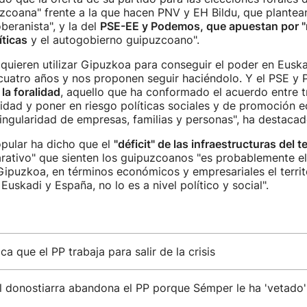
uzcoana" frente a la que hacen PNV y EH Bildu, que plantean 
beranista", y la del
PSE-EE y Podemos, que apuestan por "
íticas
y el autogobierno guipuzcoano".
 quieren utilizar Gipuzkoa para conseguir el poder en Euska
cuatro años y nos proponen seguir haciéndolo. Y el PSE y
la foralidad
, aquello que ha conformado el acuerdo entre tre
lidad y poner en riesgo políticas sociales y de promoción
ingularidad de empresas, familias y personas", ha destacad
pular ha dicho que el
"déficit" de las infraestructuras del te
rativo" que sienten los guipuzcoanos "es probablemente e
ipuzkoa, en términos económicos y empresariales el terri
uskadi y España, no lo es a nivel político y social".
a que el PP trabaja para salir de la crisis
l donostiarra abandona el PP porque Sémper le ha 'vetado'