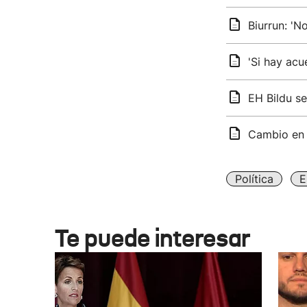
Biurrun: 'N
'Si hay ac
EH Bildu s
Cambio en 
Política
E
Te puede interesar