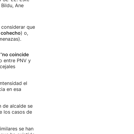
 Bildu, Ane
l considerar que
, cohecho
) o,
menazas).
"
no coincide
do entre PNV y
cejales
ntensidad el
cia en esa
n de alcalde se
ce los casos de
imilares se han