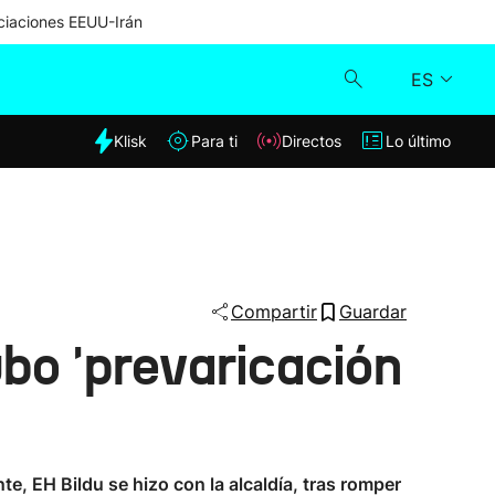
iaciones EEUU-Irán
ES
dia
Klisk
Para ti
Directos
Lo último
Klisk
Directos
Para ti
Compartir
Guardar
ubo 'prevaricación
Lo último
e, EH Bildu se hizo con la alcaldía, tras romper