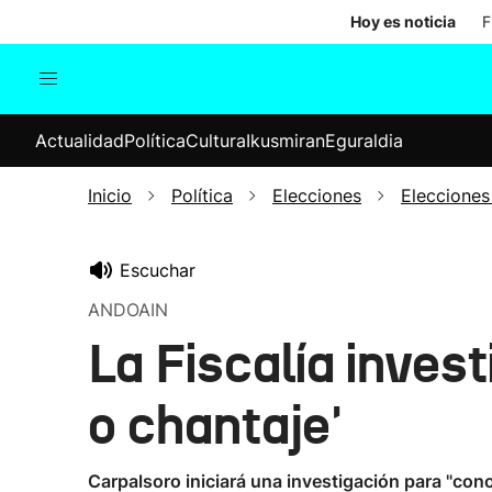
Hoy es noticia
F
Actualidad
Política
Cul
Actualidad
Política
Cultura
Ikusmiran
Eguraldia
Sociedad
Elecciones
Economía
Inicio
Política
Elecciones
Elecciones
Internacional
Escuchar
ANDOAIN
La Fiscalía inves
o chantaje'
Carpalsoro iniciará una investigación para "con