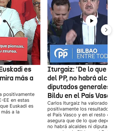
Euskadi es
Iturgaiz: 'De lo que depen
 mira más a
del PP, no habrá alcaldes ni
diputados generales de
a positivamente
Bildu en el País Vasco'
E-EE en estas
Carlos Iturgaiz ha valorado
 que Euskadi es
positivamente los resultados del PP 
 más a la
el País Vasco y en el resto de España
asegura que de lo que dependa del P
no habrá alcaldes ni diputados