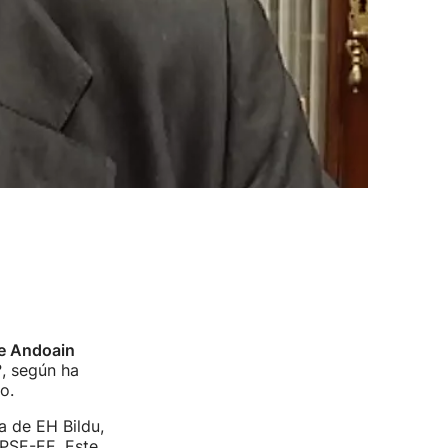
de Andoain
?, según ha
o.
a de EH Bildu,
 PSE-EE. Este