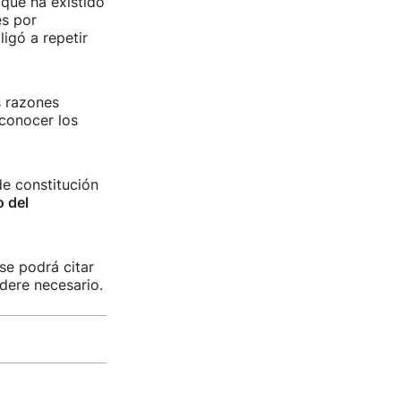
que ha existido
es por
igó a repetir
s razones
 conocer los
e constitución
o del
 se podrá citar
dere necesario.