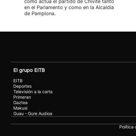
como actúa el partido de Chivite tanto
en el Parlamento y como en la Alcaldía
de Pamplona.
El grupo EITB
EITB
Deportes
Televisión a la carta
Primeran
Gaztea
Makusi
Guau - Gure Audioa
Política