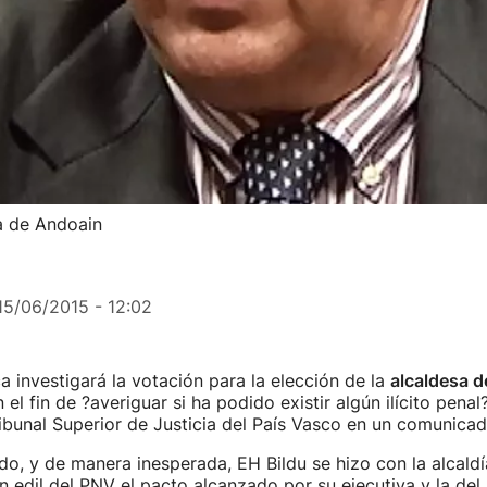
sa de Andoain
15/06/2015 - 12:02
ca investigará la votación para la elección de la
alcaldesa 
el fin de ?averiguar si ha podido existir algún ilícito penal
ibunal Superior de Justicia del País Vasco en un comunicad
o, y de manera inesperada, EH Bildu se hizo con la alcaldí
un edil del PNV el pacto alcanzado por su ejecutiva y la del