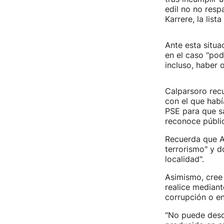
edil no no resp
Karrere, la list
Ante esta situa
en el caso "po
incluso, haber 
Calparsoro recu
con el que habí
PSE para que sa
reconoce públi
Recuerda que An
terrorismo" y d
localidad".
Asimismo, cree 
realice median
corrupción o e
"No puede desc