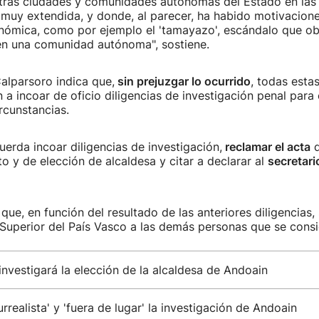
tras ciudades y comunidades autónomas del Estado en las 
muy extendida, y donde, al parecer, ha habido motivacion
nómica, como por ejemplo el 'tamayazo', escándalo que obl
 en una comunidad autónoma", sostiene.
Calparsoro indica que,
sin prejuzgar lo ocurrido
, todas esta
an a incoar de oficio diligencias de investigación penal para
rcunstancias.
cuerda incoar diligencias de investigación,
reclamar el acta
d
o y de elección de alcaldesa y citar a declarar al
secretari
que, en función del resultado de las anteriores diligencias,
a Superior del País Vasco a las demás personas que se consi
 investigará la elección de la alcaldesa de Andoain
urrealista' y 'fuera de lugar' la investigación de Andoain