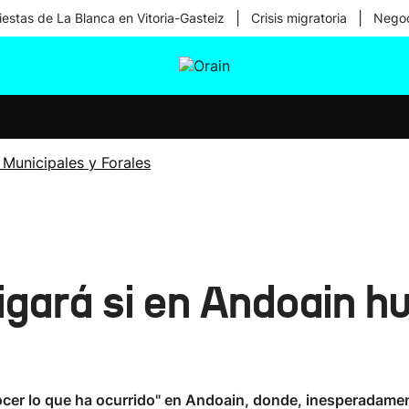
|
|
iestas de La Blanca en Vitoria-Gasteiz
Crisis migratoria
Negoc
tura
Ikusmiran
Egural
Salud
Tecnología
 Municipales y Forales
tigará si en Andoain h
ocer lo que ha ocurrido" en Andoain, donde, inesperadament