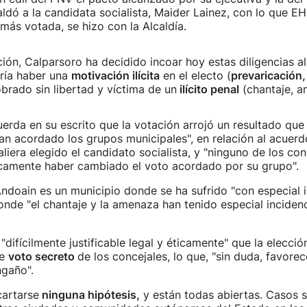
aldó a la candidata socialista, Maider Lainez, con lo que EH
a más votada, se hizo con la Alcaldía.
ción, Calparsoro ha decidido incoar hoy estas diligencias a
dría haber una
motivación ilícita
en el electo (
prevaricación
obrado sin libertad y víctima de un
ilícito penal
(chantaje, a
erda en su escrito que la votación arrojó un resultado que 
an acordado los grupos municipales", en relación al acuer
liera elegido el candidato socialista, y "ninguno de los con
camente haber cambiado el voto acordado por su grupo".
doain es un municipio donde se ha sufrido "con especial i
onde "el chantaje y la amenaza han tenido especial inciden
"difícilmente justificable legal y éticamente" que la elecció
te
voto secreto
de los concejales, lo que, "sin duda, favore
ngaño".
artarse
ninguna hipótesis,
y están todas abiertas. Casos s