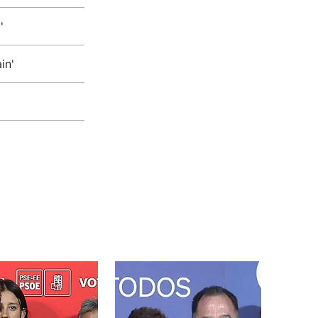
'
in'