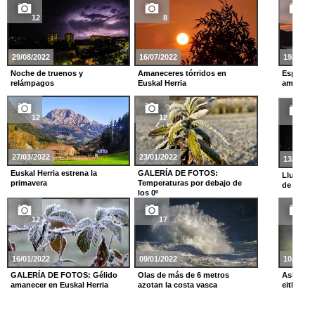
12
8
22
29/08/2022
16/07/2022
19/10/20
Noche de truenos y
Amaneceres tórridos en
Espectac
relámpagos
Euskal Herria
amanecer
12
12
9
27/03/2022
23/01/2022
13/08/20
Euskal Herria estrena la
GALERÍA DE FOTOS:
Lluvia d
primavera
Temperaturas por debajo de
de San 
los 0º
12
17
10
16/01/2022
09/01/2022
10/06/20
GALERÍA DE FOTOS: Gélido
Olas de más de 6 metros
Así han 
amanecer en Euskal Herria
azotan la costa vasca
eitb.eus 