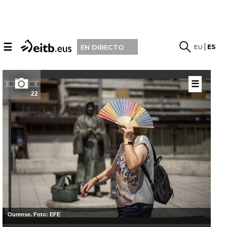
☰
EU
ES
EN DIRECTO
☰
22
Ourense. Foto: EFE
Mér