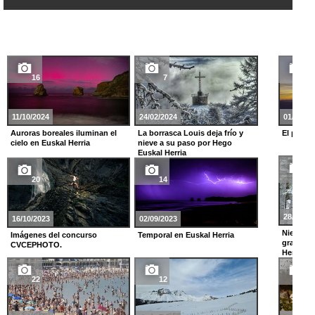
16
7
19
11/10/2024
24/02/2024
01/01/20
Auroras boreales iluminan el
La borrasca Louis deja frío y
El prime
cielo en Euskal Herria
nieve a su paso por Hego
Euskal Herria
25
20
14
28/11/20
16/10/2023
02/09/2023
Nieve y g
Imágenes del concurso
Temporal en Euskal Herria
gran tem
CVCEPHOTO.
Herria
22
12
14