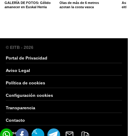
GALERÍA DE FOTOS: Gélido
Olas de más de 6 metros
Así han 
amanecer en Euskal Herria
azotan la costa vasca
eitb.eus 
© EITB - 2026
Portal de Privacidad
Aviso Legal
Política de cookies
Configuración cookies
Transparencia
Contacto
Mapa Web