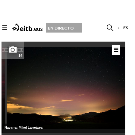
☰
EU
ES
EN DIRECTO
☰
16
Navarra: Mikel Larretxea
Ber