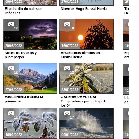
09/08/2023
27/02/2023
25/11/20
El episodio de calor, en
Nieve en Hego Euskal Herria
Temporal
imágenes
Herria
12
8
22
29/08/2022
16/07/2022
19/10/20
Noche de truenos y
Amaneceres tórridos en
Espectac
relámpagos
Euskal Herria
amanecer
12
12
9
27/03/2022
23/01/2022
13/08/20
Euskal Herria estrena la
GALERÍA DE FOTOS:
Lluvia d
primavera
Temperaturas por debajo de
de San 
los 0º
12
17
10
16/01/2022
09/01/2022
10/06/20