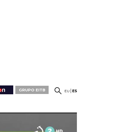
GRUPO EITB
EU
ES