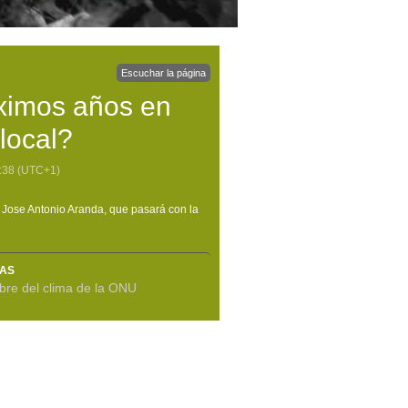
Escuchar la página
óximos años en
 local?
:38
(UTC+1)
 Jose Antonio Aranda, que pasará con la
MAS
re del clima de la ONU