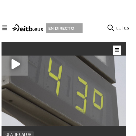
☰
EU
ES
EN DIRECTO
☰
OLA DE CALOR