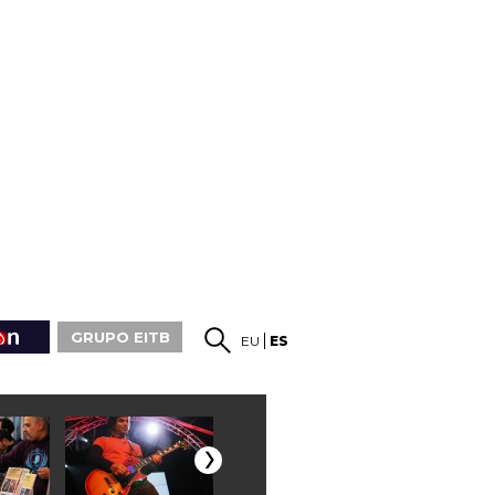
GRUPO EITB
EU
ES