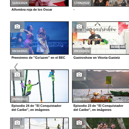
11/03/2024
17/06/2022
Alfombra roja de los Oscar
-
22
13
09/10/2021
09/10/2021
Preestreno de ''Go!azen'' en el BEC
Gastroshow en Vitoria-Gasteiz
10
8
29/06/2021
22/06/2021
Episodio 24 de ''El Conquistador
Episodio 23 de ''El Conquistador
del Caribe'', en imágenes
del Caribe'', en imágenes
14
28