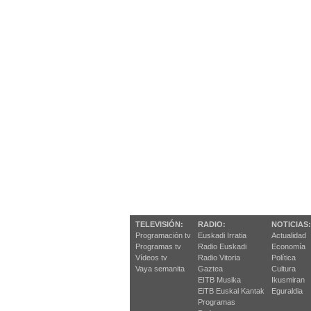
TELEVISIÓN:
RADIO:
NOTICIAS:
Programación tv
Euskadi Irratia
Actualidad
Programas tv
Radio Euskadi
Economía
Vídeos tv
Radio Vitoria
Política
Vaya semanita
Gaztea
Cultura
EITB Musika
Ikusmiran
EiTB Euskal Kantak
Eguraldia
Programas