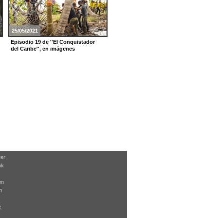
25/05/2021
02/03/2021
Episodio 19 de ''El Conquistador
Episodio 7 de ''El Conquistador del
del Caribe'', en imágenes
Caribe'', en imágenes
ter
ok
am
m
e