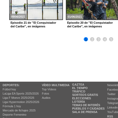
09/06/2021
01/06/2021
Episodio 21 de ''El Conquistador
Episodio 20 de ''El Conquistador
del Caribe'', en imágenes
del Caribe'', en imágenes
1
2
3
4
5
GAZTEA
DEPORTES:
VÍDEO MULTIMEDIA
Newslet
EL TIEMPO
Fútbol hoy
Top Vídeos
Facebo
TRÁFICO
LaLiga EA Sports 2025/2026
Fotos
Twitter
SORTEOS GRATIS
Liga F Moeve 2025/2026
Audios
ELECCIONES
Instagr
LOTERÍA
Liga Hypermotion 2025/2026
Telegra
TEMAS DE INTERÉS
Fórmula 1 hoy
Linkedin
PUEBLOS Y CIUDADES
Mercado de fichajes 2025
SALA DE PRENSA
YouTub
Deporte Femenino
RSS