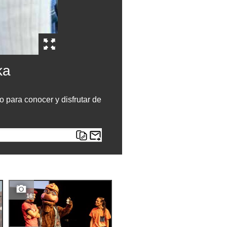
ka
 para conocer y disfrutar de
16
7