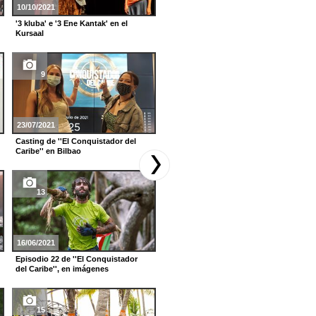
10/10/2021
12/05/2021
'3 kluba' e '3 Ene Kantak' en el
Premios y música en directo, en la
Kursaal
gala de los Brit Awards
9
15
23/07/2021
06/04/2021
Casting de ''El Conquistador del
Episodio 12 de ''El Conquistador
Caribe'' en Bilbao
del Caribe'', en imágenes
13
23
16/06/2021
16/03/2021
Episodio 22 de ''El Conquistador
Episodio 9 de ''El Conquistador del
del Caribe'', en imágenes
Caribe'', en imágenes
15
15