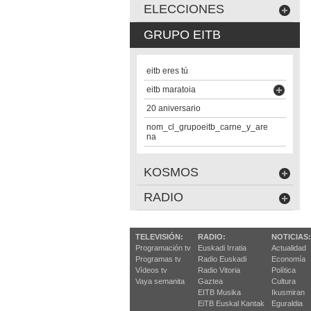
ELECCIONES
GRUPO EITB
eitb eres tú
eitb maratoia
20 aniversario
nom_cl_grupoeitb_carne_y_are
na
KOSMOS
RADIO
TELEVISIÓN:
RADIO:
NOTICIAS:
Programación tv
Euskadi Irratia
Actualidad
Programas tv
Radio Euskadi
Economía
Vídeos tv
Radio Vitoria
Política
Vaya semanita
Gaztea
Cultura
EITB Musika
Ikusmiran
EiTB Euskal Kantak
Eguraldia