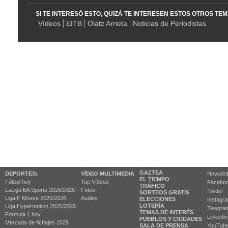
SI TE INTERESÓ ESTO, QUIZÁ TE INTERESEN ESTOS OTROS TE
Vídeos
EITB
Olatz Arrieta
Noticias de Periodistas
GAZTEA
DEPORTES:
VÍDEO MULTIMEDIA
Newslet
EL TIEMPO
Fútbol hoy
Top Vídeos
Facebo
TRÁFICO
LaLiga EA Sports 2025/2026
Fotos
Twitter
SORTEOS GRATIS
Liga F Moeve 2025/2026
Audios
ELECCIONES
Instagr
LOTERÍA
Liga Hypermotion 2025/2026
Telegra
TEMAS DE INTERÉS
Fórmula 1 hoy
Linkedin
PUEBLOS Y CIUDADES
Mercado de fichajes 2025
SALA DE PRENSA
YouTub