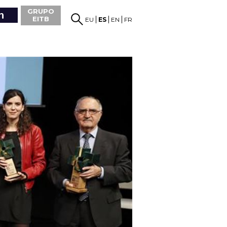
GRUPO
EITB
EU
ES
EN
FR