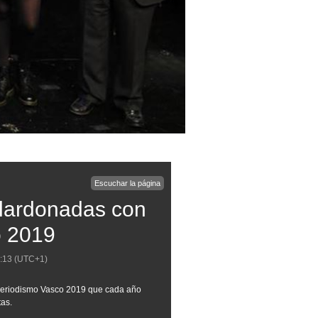
Escuchar la página
alardonadas con
o 2019
:13
(UTC+1)
 Periodismo Vasco 2019 que cada año
tas.